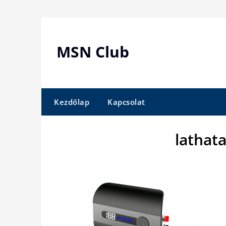
Skip
to
content
MSN Club
Kezdőlap
Kapcsolat
lathata