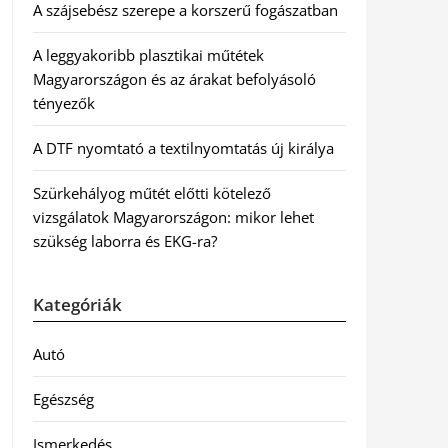
A szájsebész szerepe a korszerű fogászatban
A leggyakoribb plasztikai műtétek
Magyarországon és az árakat befolyásoló
tényezők
A DTF nyomtató a textilnyomtatás új királya
Szürkehályog műtét előtti kötelező
vizsgálatok Magyarországon: mikor lehet
szükség laborra és EKG-ra?
Kategóriák
Autó
Egészség
Ismerkedés