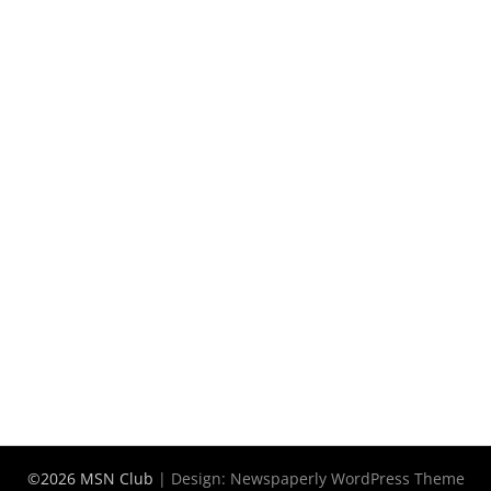
©2026 MSN Club
| Design:
Newspaperly WordPress Theme