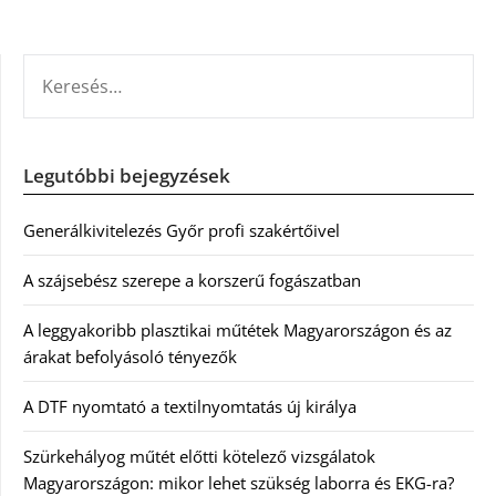
KERESÉS:
Legutóbbi bejegyzések
Generálkivitelezés Győr profi szakértőivel
A szájsebész szerepe a korszerű fogászatban
A leggyakoribb plasztikai műtétek Magyarországon és az
árakat befolyásoló tényezők
A DTF nyomtató a textilnyomtatás új királya
Szürkehályog műtét előtti kötelező vizsgálatok
Magyarországon: mikor lehet szükség laborra és EKG-ra?