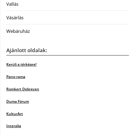
Vallás
Vásárlás
Webáruház
Ajánlott oldalak:
Kerülj a térképre!
Pano-rama
Romkert Debrecen
Duma Fórum
KulturArt
Interalia