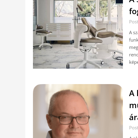
fo
Post
A sz
funk
megs
rend
képe
A 
mű
ár
Post