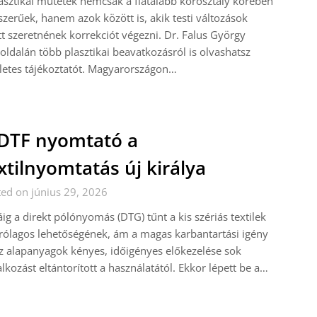
asztikai műtétek nemcsak a fiatalabb korosztály körében
zerűek, hanem azok között is, akik testi változások
t szeretnének korrekciót végezni. Dr. Falus György
ldalán több plasztikai beavatkozásról is olvashatsz
letes tájékoztatót. Magyarországon…
DTF nyomtató a
xtilnyomtatás új királya
ed on június 29, 2026
ig a direkt pólónyomás (DTG) tűnt a kis szériás textilek
rólagos lehetőségének, ám a magas karbantartási igény
z alapanyagok kényes, időigényes előkezelése sok
alkozást eltántorított a használatától. Ekkor lépett be a…