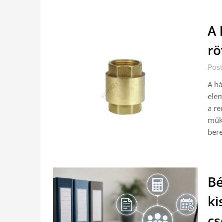
A 
rö
Post
A há
elem
a re
műkö
ber
Bé
ki
cs