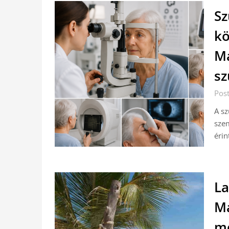
Sz
kö
Ma
sz
Post
A sz
szem
érin
La
Ma
me