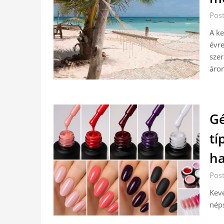
Post
A ke
évre
szer
áron
Gé
tí
h
Post
Kevé
néps