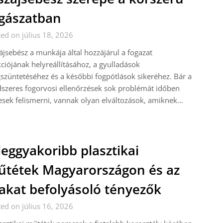
gászatban
ed on július 18, 2026
ájsebész a munkája által hozzájárul a fogazat
ciójának helyreállításához, a gyulladások
züntetéséhez és a későbbi fogpótlások sikeréhez. Bár a
szeres fogorvosi ellenőrzések sok problémát időben
sek felismerni, vannak olyan elváltozások, amiknek…
leggyakoribb plasztikai
tétek Magyarországon és az
akat befolyásoló tényezők
ed on július 16, 2026