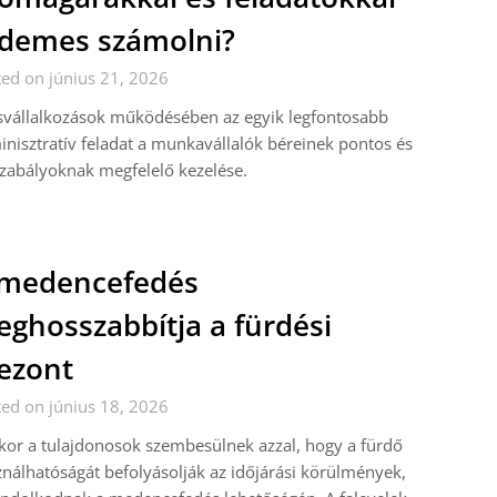
demes számolni?
ed on június 21, 2026
svállalkozások működésében az egyik legfontosabb
nisztratív feladat a munkavállalók béreinek pontos és
zabályoknak megfelelő kezelése.
 medencefedés
ghosszabbítja a fürdési
ezont
ed on június 18, 2026
or a tulajdonosok szembesülnek azzal, hogy a fürdő
nálhatóságát befolyásolják az időjárási körülmények,