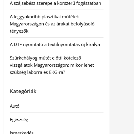
A szájsebész szerepe a korszerű fogászatban
A leggyakoribb plasztikai műtétek
Magyarországon és az árakat befolyásoló
tényezők
A DTF nyomtató a textilnyomtatás új királya
Szürkehályog műtét előtti kötelező
vizsgálatok Magyarországon: mikor lehet
szükség laborra és EKG-ra?
Kategóriák
Autó
Egészség
Ismerkedés