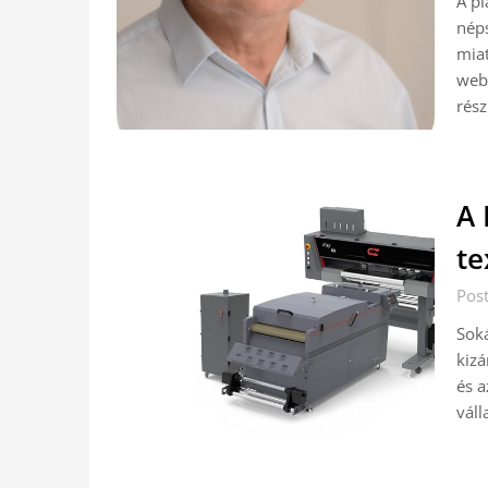
A pl
néps
miat
webo
rész
A 
te
Post
Soká
kizá
és a
váll