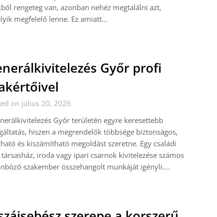
ből rengeteg van, azonban nehéz megtalálni azt,
yik megfelelő lenne. Ez amiatt…
nerálkivitelezés Győr profi
akértőivel
ed on július 20, 2026
nerálkivitelezés Győr területén egyre keresettebb
gáltatás, hiszen a megrendelők többsége biztonságos,
tható és kiszámítható megoldást szeretne. Egy családi
 társasház, iroda vagy ipari csarnok kivitelezése számos
önböző szakember összehangolt munkáját igényli….
szájsebész szerepe a korszerű