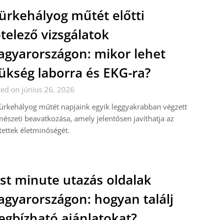
ürkehályog műtét előtti
telező vizsgálatok
gyarországon: mikor lehet
ükség laborra és EKG-ra?
ed on június 26, 2026
ürkehályog műtét napjaink egyik leggyakrabban végzett
észeti beavatkozása, amely jelentősen javíthatja az
tettek életminőségét.
st minute utazás oldalak
gyarországon: hogyan találj
gbízható ajánlatokat?