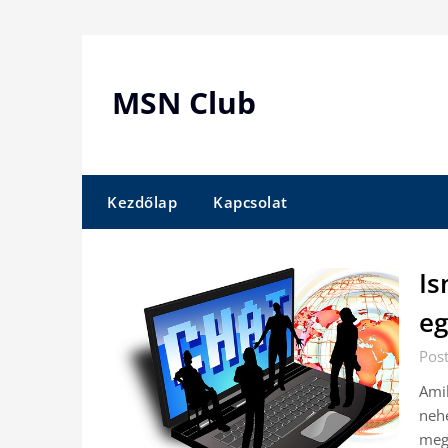
Skip
to
content
MSN Club
Kezdőlap
Kapcsolat
Is
eg
Post
Amik
nehe
meg