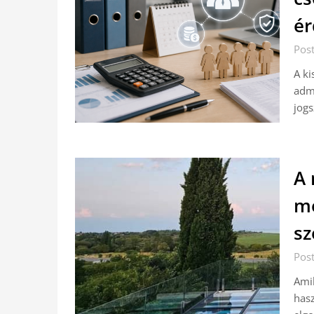
ér
Post
A ki
admi
jogs
A
me
sz
Post
Amik
hasz