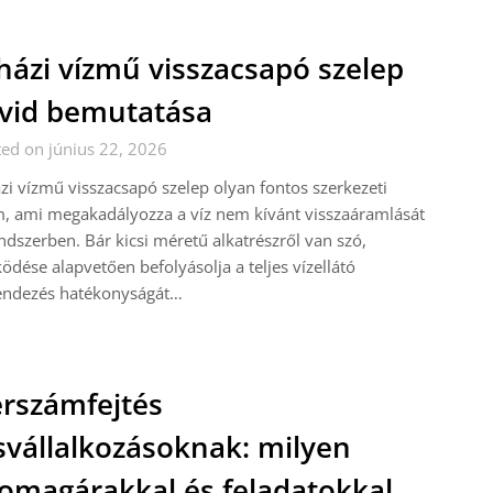
házi vízmű visszacsapó szelep
vid bemutatása
ed on június 22, 2026
zi vízmű visszacsapó szelep olyan fontos szerkezeti
, ami megakadályozza a víz nem kívánt visszaáramlását
ndszerben. Bár kicsi méretű alkatrészről van szó,
dése alapvetően befolyásolja a teljes vízellátó
endezés hatékonyságát…
rszámfejtés
svállalkozásoknak: milyen
omagárakkal és feladatokkal