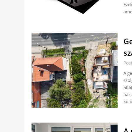
Ezek
amel
Ge
sz
Post
A ge
szol
átlá
ház,
kül
A 