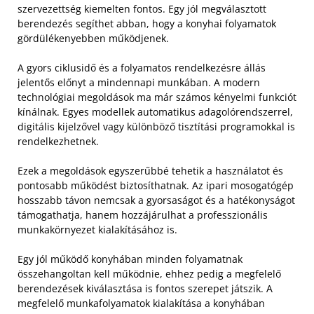
szervezettség kiemelten fontos. Egy jól megválasztott
berendezés segíthet abban, hogy a konyhai folyamatok
gördülékenyebben működjenek.
A gyors ciklusidő és a folyamatos rendelkezésre állás
jelentős előnyt a mindennapi munkában. A modern
technológiai megoldások ma már számos kényelmi funkciót
kínálnak. Egyes modellek automatikus adagolórendszerrel,
digitális kijelzővel vagy különböző tisztítási programokkal is
rendelkezhetnek.
Ezek a megoldások egyszerűbbé tehetik a használatot és
pontosabb működést biztosíthatnak. Az ipari mosogatógép
hosszabb távon nemcsak a gyorsaságot és a hatékonyságot
támogathatja, hanem hozzájárulhat a professzionális
munkakörnyezet kialakításához is.
Egy jól működő konyhában minden folyamatnak
összehangoltan kell működnie, ehhez pedig a megfelelő
berendezések kiválasztása is fontos szerepet játszik. A
megfelelő munkafolyamatok kialakítása a konyhában