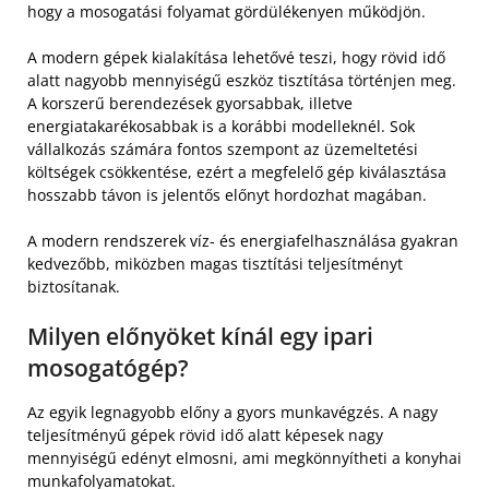
hogy a mosogatási folyamat gördülékenyen működjön.
A modern gépek kialakítása lehetővé teszi, hogy rövid idő
alatt nagyobb mennyiségű eszköz tisztítása történjen meg.
A korszerű berendezések gyorsabbak, illetve
energiatakarékosabbak is a korábbi modelleknél. Sok
vállalkozás számára fontos szempont az üzemeltetési
költségek csökkentése, ezért a megfelelő gép kiválasztása
hosszabb távon is jelentős előnyt hordozhat magában.
A modern rendszerek víz- és energiafelhasználása gyakran
kedvezőbb, miközben magas tisztítási teljesítményt
biztosítanak.
Milyen előnyöket kínál egy ipari
mosogatógép?
Az egyik legnagyobb előny a gyors munkavégzés. A nagy
teljesítményű gépek rövid idő alatt képesek nagy
mennyiségű edényt elmosni, ami megkönnyítheti a konyhai
munkafolyamatokat.