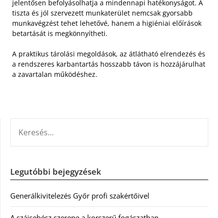
jelentősen befolyásolhatja a mindennapi hatékonyságot. A
tiszta és jól szervezett munkaterület nemcsak gyorsabb
munkavégzést tehet lehetővé, hanem a higiéniai előírások
betartását is megkönnyítheti.
A praktikus tárolási megoldások, az átlátható elrendezés és
a rendszeres karbantartás hosszabb távon is hozzájárulhat
a zavartalan működéshez.
KERESÉS:
Legutóbbi bejegyzések
Generálkivitelezés Győr profi szakértőivel
A szájsebész szerepe a korszerű fogászatban