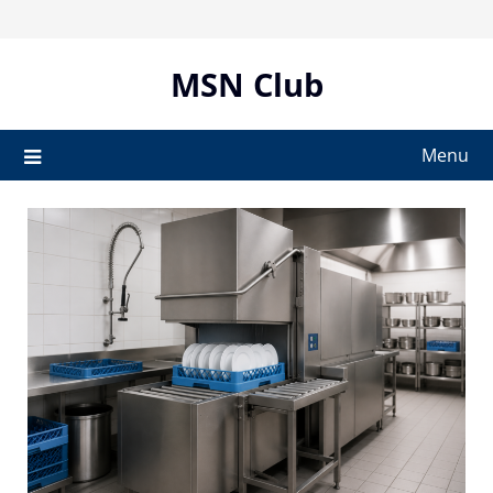
Skip
to
content
MSN Club
Menu