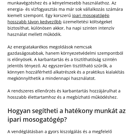
munkavégzéshez és a kényelmesebb használathoz. Az
energia- és vízfogyasztás ma már sok vállalkozás számára
kiemelt szempont. Egy korszerű
ipari mosogatógép
hosszabb távon kedvezőbb
üzemeltetési költségeket
biztosíthat, különösen akkor, ha napi szinten intenzív
használat mellett működik.
Az energiatakarékos megoldások nemcsak
gazdaságosabbak, hanem környezetvédelmi szempontból
is előnyösek. A karbantartás és a tisztíthatóság szintén
jelentős tényező. Az egyszerűen tisztítható szűrők, a
könnyen hozzáférhető alkatrészek és a praktikus kialakítás
megkönnyíthetik a mindennapi használatot.
A rendszeres ellenőrzés és karbantartás hozzájárulhat a
hosszabb élettartamhoz és a megbízható működéshez.
Hogyan segítheti a hatékony munkát az
ipari mosogatógép?
A vendéglátásban a gyors kiszolgálás és a megfelelő