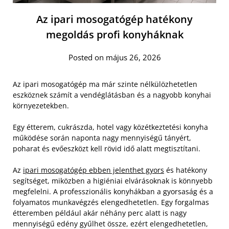
Az ipari mosogatógép hatékony
megoldás profi konyháknak
Posted on május 26, 2026
Az ipari mosogatógép ma már szinte nélkülözhetetlen
eszköznek számít a vendéglátásban és a nagyobb konyhai
környezetekben.
Egy étterem, cukrászda, hotel vagy közétkeztetési konyha
működése során naponta nagy mennyiségű tányért,
poharat és evőeszközt kell rövid idő alatt megtisztítani.
Az
ipari mosogatógép ebben jelenthet gyors
és hatékony
segítséget, miközben a higiéniai elvárásoknak is könnyebb
megfelelni. A professzionális konyhákban a gyorsaság és a
folyamatos munkavégzés elengedhetetlen. Egy forgalmas
étteremben például akár néhány perc alatt is nagy
mennyiségű edény gyűlhet össze, ezért elengedhetetlen,