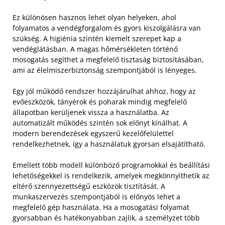
Ez különösen hasznos lehet olyan helyeken, ahol
folyamatos a vendégforgalom és gyors kiszolgálásra van
szükség. A higiénia szintén kiemelt szerepet kap a
vendéglátásban. A magas hőmérsékleten történő
mosogatás segíthet a megfelelő tisztaság biztosításában,
ami az élelmiszerbiztonság szempontjából is lényeges.
Egy jól működő rendszer hozzájárulhat ahhoz, hogy az
evőeszközök, tányérok és poharak mindig megfelelő
állapotban kerüljenek vissza a használatba. Az
automatizált működés szintén sok előnyt kínálhat. A
modern berendezések egyszerű kezelőfelülettel
rendelkezhetnek, így a használatuk gyorsan elsajátítható.
Emellett több modell különböző programokkal és beállítási
lehetőségekkel is rendelkezik, amelyek megkönnyíthetik az
eltérő szennyezettségű eszközök tisztítását. A
munkaszervezés szempontjából is előnyös lehet a
megfelelő gép használata. Ha a mosogatási folyamat
gyorsabban és hatékonyabban zajlik, a személyzet több