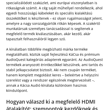
specializálódott szaküzlet, ami európai viszonylatban is
ritkaságnak számít. A cég saját műhellyel rendelkezik, ahol
egyedi hosszúságú kábeleket és speciális kialakítású
összekötőket is készítenek – ez olyan rugalmasságot jelent,
amelyre a nagy sorozatgyártók ritkán képesek. A szakértő
munkatársak személyes tanácsadással is segítenek a
megfelelő termék kiválasztásában, akár kezdő, akár
tapasztalt felhasználóról legyen szó.
A kínálatban többféle megbízható márka terméke
megtalálható, köztük saját fejlesztésű KáCsa és prémium
AudioQuest kategóriás adapterek egyaránt. Az AudioQuest
termékek aranyozott érintkezőkkel készülnek, ami tartós és
stabil jelkapcsolatot biztosít. Aki nem csupán terméket,
hanem komplett megoldást keres – beleértve a helyszíni
szerelést vagy a rendszer egészének megtervezését –,
annak a Kácsa Audió kínálata különösen hasznos
kiindulópont.
Hogyan válaszd ki a megfelelő HDMI
átalakítót: szempontok kezdőknek és