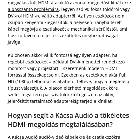
megválasztott
HDMI átalakító azonnal megoldást kínál erre
a bosszantó problémára
, legyen szó 90 fokos toldóról vagy
DVI-ről HDMI-re váltó adapterről. Az ilyen eszközök nem
csupán kényelmi kiegészítők: a helyesen irányba terelt
kábel megóvja a csatlakozót a mechanikai sérüléstől, ami
hosszú távon a teljes összeköttetés megbízhatóságát
javítja.
Különösen akkor válik fontossá egy ilyen adapter, ha
régebbi eszközöket – például DVI-kimenettel rendelkező
monitort vagy projektort – szeretnénk modern HDMI-
forrással összekapcsolni. Ezekben az esetekben akár Full
HD (1080p) felbontás is átvihető, feltéve, hogy a megfelelő
típust választjuk. A piacon elérhető megoldások köre
széles: egyszerű passzív toldóktól egészen az aktív,
jelerősítőt tartalmazó adapterekig terjed a kínálat.
Hogyan segít a Kácsa Audió a tökéletes
HDMI-megoldás megtalálásában?
A
Kácsa Audió
audió-videó kábelekre és csatlakozókra