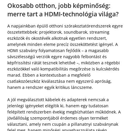
Okosabb otthon, jobb képminőség:
merre tart a HDMI-technológia világa?
A napjainkban épülő otthoni szórakoztatórendszerek egyre
összetettebbek: projektorok, soundbarok, streaming
eszközök és okostévék alkotnak egyetlen rendszert,
amelynek minden eleme precíz összeköttetést igényel. A
HDMI szabvány folyamatosan fejlődik – a magasabb
sávszélességű verziók egyre nagyobb felbontást és
képfrissítési rátát tesznek lehetővé –, miközben a régebbi
eszközökkel való kompatibilitás megőrzése is kulcskérdés
marad. Ebben a kontextusban a megfelelő
csatlakozóeszköz kiválasztása nem egyszerű apróság,
hanem a rendszer egyik kritikus láncszeme.
A jól megválasztott kábelek és adapterek nemcsak a
jelenlegi igényeket elégítik ki, hanem egy tudatosan
felépített rendszerben évekig megbízhatóan működnek. A
jövőállóság szempontjából érdemes olyan terméket
választani, amely nem csupán a pillanatnyi szabványnak
felel meg, hanem minőségi anyaghasználata révén