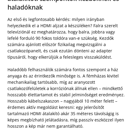
haladóknak
Az első és legfontosabb kérdés: milyen irányban
helyezkedik el a HDMI aljzat a készüléken? Falra szerelt
televíziónál ez meghatározza, hogy balra, jobbra vagy
lefelé forduló 90 fokos toldóra van-e szükség. Kezdők
számára ajánlott először fizikailag megvizsgálni a
csatlakozópanelt, és csak ezután dönteni az adapter
típusáról, hogy elkerüljük a felesleges visszaküldést.
Haladóbb felhasználók számára fontos szempont a ház
anyaga és az érintkezők minősége is. A fémházas kivitel
mechanikailag tartósabb, míg az aranyozott
csatlakozófelületek a korróziónak állnak ellen – mindkettő
hosszabb élettartamot és stabil jelminőséget eredményez.
Hosszabb kábelszakaszon – nagyjából 10 méter felett –
érdemes aktív megoldást keresni: egy jelerősítőt
tartalmazó HDMI átalakító akár 35 méteres távolságig is
képes megbízható jelátadásra, míg passzív eszközzel ilyen
hosszon a kép már nem garantálható.