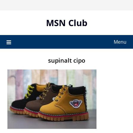
Skip
to
content
MSN Club
Menu
supinalt cipo