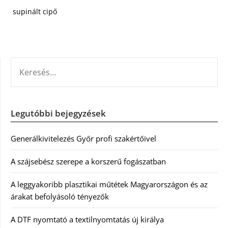
supinált cipő
KERESÉS:
Legutóbbi bejegyzések
Generálkivitelezés Győr profi szakértőivel
A szájsebész szerepe a korszerű fogászatban
A leggyakoribb plasztikai műtétek Magyarországon és az
árakat befolyásoló tényezők
A DTF nyomtató a textilnyomtatás új királya