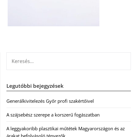
KERESÉS:
Legutóbbi bejegyzések
Generálkivitelezés Győr profi szakértőivel
A szájsebész szerepe a korszerű fogászatban
A leggyakoribb plasztikai műtétek Magyarországon és az
árakat befolyásoló tényezők