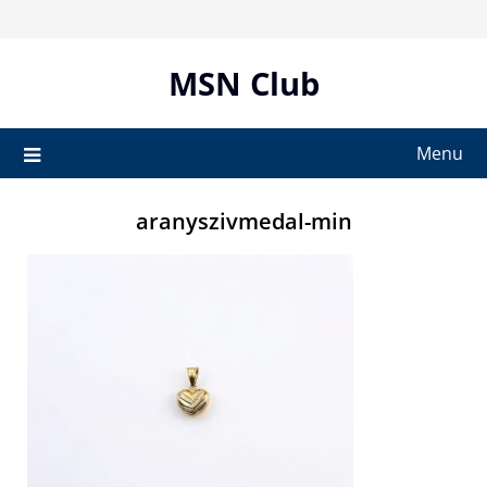
Skip
to
content
MSN Club
Menu
aranyszivmedal-min