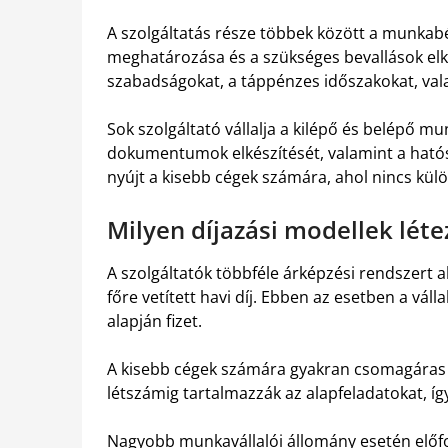
A szolgáltatás része többek között a munkabé
meghatározása és a szükséges bevallások elké
szabadságokat, a táppénzes időszakokat, vala
Sok szolgáltató vállalja a kilépő és belépő m
dokumentumok elkészítését, valamint a hatósá
nyújt a kisebb cégek számára, ahol nincs külö
Milyen díjazási modellek lét
A szolgáltatók többféle árképzési rendszert 
főre vetített havi díj. Ebben az esetben a vál
alapján fizet.
A kisebb cégek számára gyakran csomagáras 
létszámig tartalmazzák az alapfeladatokat, í
Nagyobb munkavállalói állomány esetén előfor