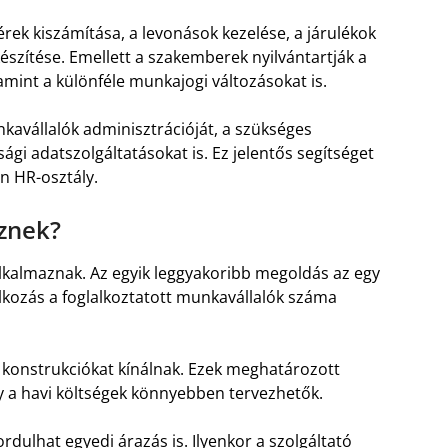
rek kiszámítása, a levonások kezelése, a járulékok
szítése. Emellett a szakemberek nyilvántartják a
mint a különféle munkajogi változásokat is.
unkavállalók adminisztrációját, a szükséges
gi adatszolgáltatásokat is. Ez jelentős segítséget
n HR-osztály.
eznek?
alkalmaznak. Az egyik leggyakoribb megoldás az egy
lalkozás a foglalkoztatott munkavállalók száma
konstrukciókat kínálnak. Ezek meghatározott
gy a havi költségek könnyebben tervezhetők.
dulhat egyedi árazás is. Ilyenkor a szolgáltató