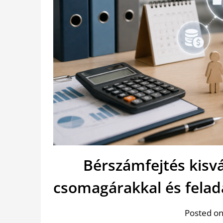
Bérszámfejtés kisv
csomagárakkal és fela
Posted on