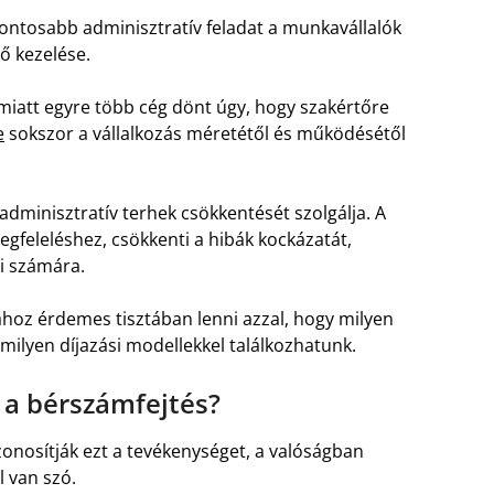
ontosabb adminisztratív feladat a munkavállalók
ő kezelése.
miatt egyre több cég dönt úgy, hogy szakértőre
e
sokszor a vállalkozás méretétől és működésétől
dminisztratív terhek csökkentését szolgálja. A
egfeleléshez, csökkenti a hibák kockázatát,
ői számára.
ához érdemes tisztában lenni azzal, hogy milyen
 milyen díjazási modellekkel találkozhatunk.
 a bérszámfejtés?
zonosítják ezt a tevékenységet, a valóságban
 van szó.