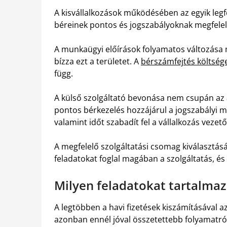
A kisvállalkozások működésében az egyik legf
béreinek pontos és jogszabályoknak megfelel
A munkaügyi előírások folyamatos változása 
bízza ezt a területet. A
bérszámfejtés költség
függ.
A külső szolgáltató bevonása nem csupán az a
pontos bérkezelés hozzájárul a jogszabályi m
valamint időt szabadít fel a vállalkozás vezet
A megfelelő szolgáltatási csomag kiválasztás
feladatokat foglal magában a szolgáltatás, és
Milyen feladatokat tartalmaz
A legtöbben a havi fizetések kiszámításával a
azonban ennél jóval összetettebb folyamatról