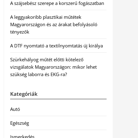
A szájsebész szerepe a korszerű fogászatban
A leggyakoribb plasztikai műtétek
Magyarországon és az árakat befolyásoló
tényezők
A DTF nyomtató a textilnyomtatás új királya
Szürkehályog műtét előtti kötelező
vizsgálatok Magyarországon: mikor lehet
szükség laborra és EKG-ra?
Kategóriák
Autó
Egészség
Ismerkedés