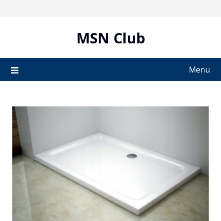
Skip
to
content
MSN Club
Menu