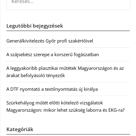
Legutóbbi bejegyzések
Generálkivitelezés Győr profi szakértőivel
A szájsebész szerepe a korszerű fogászatban
A leggyakoribb plasztikai műtétek Magyarországon és az
árakat befolyásoló tényezők
A DTF nyomtató a textilnyomtatás új királya
Szürkehályog műtét előtti kötelező vizsgálatok
Magyarországon: mikor lehet szükség laborra és EKG-ra?
Kategóriák