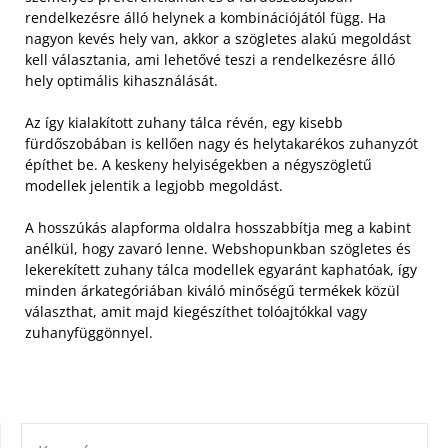
rendelkezésre álló helynek a kombinációjától függ. Ha
nagyon kevés hely van, akkor a szögletes alakú megoldást
kell választania, ami lehetővé teszi a rendelkezésre álló
hely optimális kihasználását.
Az így kialakított zuhany tálca révén, egy kisebb
fürdőszobában is kellően nagy és helytakarékos zuhanyzót
építhet be. A keskeny helyiségekben a négyszögletű
modellek jelentik a legjobb megoldást.
A hosszúkás alapforma oldalra hosszabbítja meg a kabint
anélkül, hogy zavaró lenne. Webshopunkban szögletes és
lekerekített zuhany tálca modellek egyaránt kaphatóak, így
minden árkategóriában kiváló minőségű termékek közül
választhat, amit majd kiegészíthet tolóajtókkal vagy
zuhanyfüggönnyel.
KERESÉS: