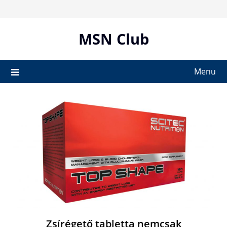
Skip
to
content
MSN Club
Menu
Zsírégető tabletta nemcsak