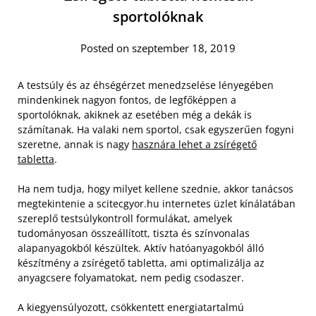
sportolóknak
Posted on szeptember 18, 2019
A testsúly és az éhségérzet menedzselése lényegében
mindenkinek nagyon fontos, de legfőképpen a
sportolóknak, akiknek az esetében még a dekák is
számítanak. Ha valaki nem sportol, csak egyszerűen fogyni
szeretne, annak is nagy
hasznára lehet a zsírégető
tabletta
.
Ha nem tudja, hogy milyet kellene szednie, akkor tanácsos
megtekintenie a scitecgyor.hu internetes üzlet kínálatában
szereplő testsúlykontroll formulákat, amelyek
tudományosan összeállított, tiszta és színvonalas
alapanyagokból készültek. Aktív hatóanyagokból álló
készítmény a zsírégető tabletta, ami optimalizálja az
anyagcsere folyamatokat, nem pedig csodaszer.
A kiegyensúlyozott, csökkentett energiatartalmú