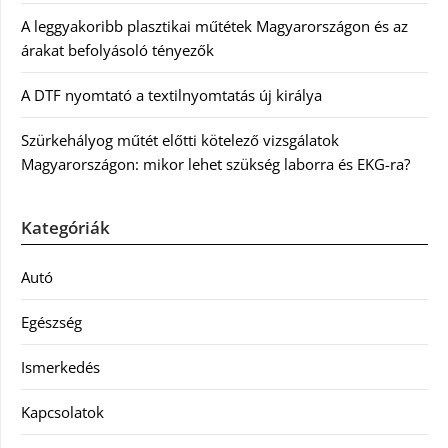
A leggyakoribb plasztikai műtétek Magyarországon és az
árakat befolyásoló tényezők
A DTF nyomtató a textilnyomtatás új királya
Szürkehályog műtét előtti kötelező vizsgálatok
Magyarországon: mikor lehet szükség laborra és EKG-ra?
Kategóriák
Autó
Egészség
Ismerkedés
Kapcsolatok