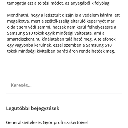
támogatja ezt a töltési módot, az anyagából kifolyólag.
Mondhatni, hogy a letisztult dizájn is a védelem kárára lett
megalkotva, mert a széltől-szélig elterülő képernyőt már
oldalt sem védi semmi, hacsak nem kerül felhelyezésre a
Samsung S10 tokok egyik minőségi változata, ami a
smartdiszkont.hu kínálatában található meg. A telefonok
egy vagyonba kerülnek, ezzel szemben a Samsung S10
tokok minőségi kivitelben baráti áron rendelhetőek meg.
KERESÉS:
Legutóbbi bejegyzések
Generálkivitelezés Győr profi szakértőivel