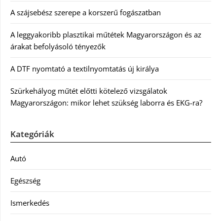
A szájsebész szerepe a korszerű fogászatban
A leggyakoribb plasztikai műtétek Magyarországon és az
árakat befolyásoló tényezők
A DTF nyomtató a textilnyomtatás új királya
Szürkehályog műtét előtti kötelező vizsgálatok
Magyarországon: mikor lehet szükség laborra és EKG-ra?
Kategóriák
Autó
Egészség
Ismerkedés