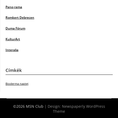
Pano-rama
Romkert Debrecen
Duma Fórum
KulturArt
Interalia
Címkék
Bioderma naptej
©2026 MSN Club
| Design:
Newspaperly WordPress
Theme