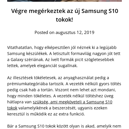
Végre megérkeztek az új Samsung S10
tokok!
Posted on augusztus 12, 2019
Vitathatatlan, hogy elképesztően jól néznek ki a legújabb
Samsung készülékek. A letisztult formavilág nagyon jót tett
a Galaxy szériának. Az ívelt formák picit szögletesebbek
lettek, amelyek eleganciát sugallnak.
Az illesztések tökéletesek, az anyaghasználat pedig a
prémiumkategóriába tartozik. A vezeték nélküli gyors töltés
pedig csak hab a tortán. Viszont nem lehet azt mondani,
hogy minden tökéletes. A vezeték nélkül töltéshez üveg
hátlapra van
szükség, ami megköveteli a Samsung S10
tokok
valamelyikének a beszerzését, ugyanis ezeken
keresztül is működik ez az extra funkció.
Bár a Samsung S10 tokok között olyan is akad, amelyik nem