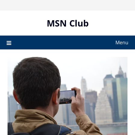
Skip
to
content
MSN Club
Menu