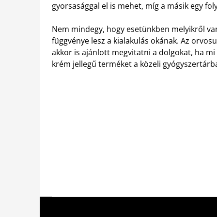
gyorsasággal el is mehet, míg a másik egy fol
Nem mindegy, hogy esetünkben melyikről van 
függvénye lesz a kialakulás okának. Az orvo
akkor is ajánlott megvitatni a dolgokat, ha m
krém jellegű terméket a közeli gyógyszertárb