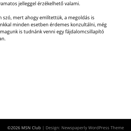
yamatos jelleggel érzékelhető valami.
szó, mert ahogy említettük, a megoldás is
sunkkal minden esetben érdemes konzultálni, még
i magunk is tudnánk venni egy fájdalomcsillapító
an.
©2026 MSN Club
| Design:
Newspaperly WordPress Theme