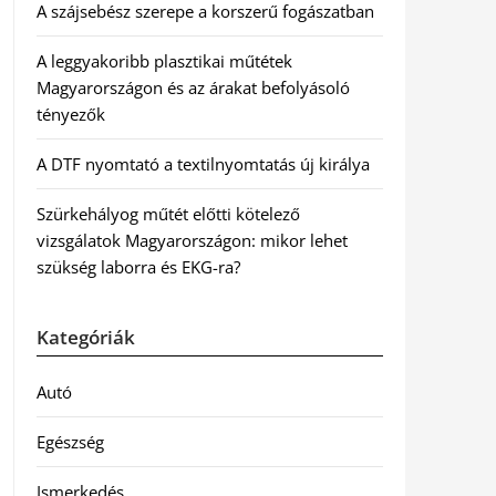
A szájsebész szerepe a korszerű fogászatban
A leggyakoribb plasztikai műtétek
Magyarországon és az árakat befolyásoló
tényezők
A DTF nyomtató a textilnyomtatás új királya
Szürkehályog műtét előtti kötelező
vizsgálatok Magyarországon: mikor lehet
szükség laborra és EKG-ra?
Kategóriák
Autó
Egészség
Ismerkedés