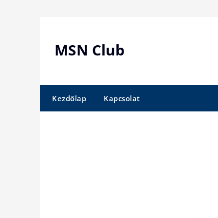
Skip
to
content
MSN Club
Kezdőlap
Kapcsolat