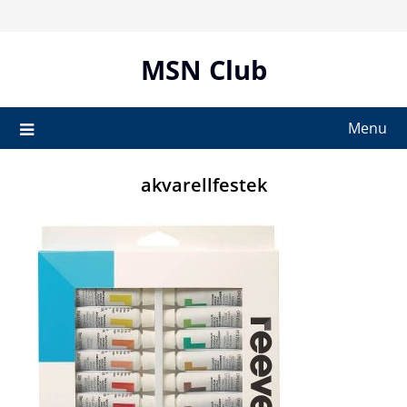
Skip
to
content
MSN Club
Menu
akvarellfestek