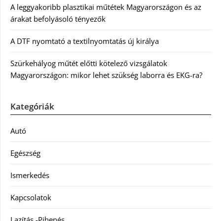
A leggyakoribb plasztikai műtétek Magyarországon és az
árakat befolyásoló tényezők
A DTF nyomtató a textilnyomtatás új királya
Szürkehályog műtét előtti kötelező vizsgálatok
Magyarországon: mikor lehet szükség laborra és EKG-ra?
Kategóriák
Autó
Egészség
Ismerkedés
Kapcsolatok
Lazítás -Pihenés