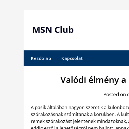
Skip
to
content
MSN Club
Kezdőlap
Kapcsolat
Valódi élmény a 
Posted on 
A pasik általában nagyon szeretik a különböző
szórakozásnak számítanak a körükben. A kült
remek szórakozást jelentenek mindazoknak, a
eddig erről a lehetőségről nem hallott, ann