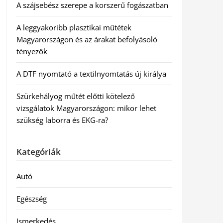
A szájsebész szerepe a korszerű fogászatban
A leggyakoribb plasztikai műtétek
Magyarországon és az árakat befolyásoló
tényezők
A DTF nyomtató a textilnyomtatás új királya
Szürkehályog műtét előtti kötelező
vizsgálatok Magyarországon: mikor lehet
szükség laborra és EKG-ra?
Kategóriák
Autó
Egészség
Ismerkedés