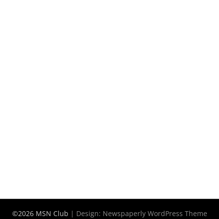
©2026 MSN Club
| Design:
Newspaperly WordPress Theme