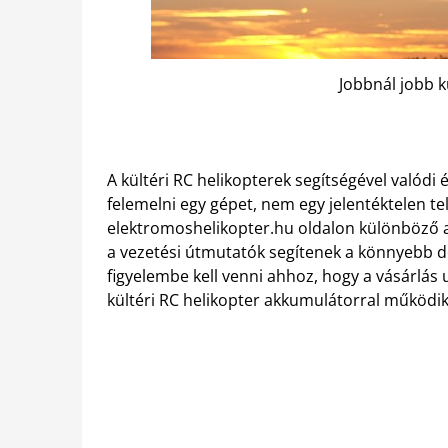
Jobbnál jobb k
A kültéri RC helikopterek segítségével valódi
felemelni egy gépet, nem egy jelentéktelen t
elektromoshelikopter.hu oldalon különböző ajá
a vezetési útmutatók segítenek a könnyebb d
figyelembe kell venni ahhoz, hogy a vásárlás 
kültéri RC helikopter akkumulátorral működik,