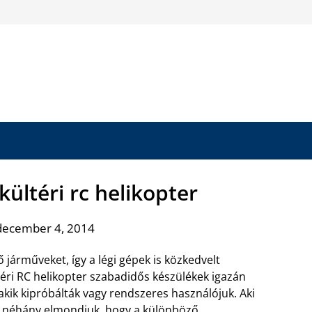
kültéri rc helikopter
december 4, 2014
 járműveket, így a légi gépek is közkedvelt
éri RC helikopter szabadidős készülékek igazán
kik kipróbálták vagy rendszeres használójuk. Aki
ak néhány elmondjuk, hogy a különböző