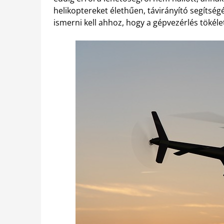
helikoptereket élethűen, távirányító segítségé
ismerni kell ahhoz, hogy a gépvezérlés tökéle