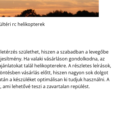
ültéri rc helikopterek
 életérzés születhet, hiszen a szabadban a levegőbe
eljesítmény. Ha valaki vásárláson gondolkodna, az
nlatokat talál helikopterekre. A részletes leírások,
öntésben vásárlás előtt, hiszen nagyon sok dolgot
után a készüléket optimálisan ki tudjuk használni. A
 ami lehetővé teszi a zavartalan repülést.