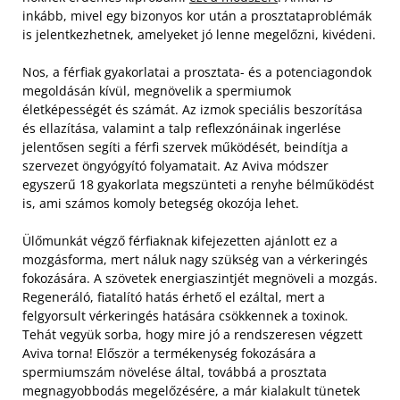
inkább, mivel egy bizonyos kor után a prosztataproblémák
is jelentkezhetnek, amelyeket jó lenne megelőzni, kivédeni.
Nos, a férfiak gyakorlatai a prosztata- és a potenciagondok
megoldásán kívül, megnövelik a spermiumok
életképességét és számát. Az izmok speciális beszorítása
és ellazítása, valamint a talp reflexzónáinak ingerlése
jelentősen segíti a férfi szervek működését, beindítja a
szervezet öngyógyító folyamatait. Az Aviva módszer
egyszerű 18 gyakorlata megszünteti a renyhe bélműködést
is, ami számos komoly betegség okozója lehet.
Ülőmunkát végző férfiaknak kifejezetten ajánlott ez a
mozgásforma, mert náluk nagy szükség van a vérkeringés
fokozására. A szövetek energiaszintjét megnöveli a mozgás.
Regeneráló, fiatalító hatás érhető el ezáltal, mert a
felgyorsult vérkeringés hatására csökkennek a toxinok.
Tehát vegyük sorba, hogy mire jó a rendszeresen végzett
Aviva torna! Először a termékenység fokozására a
spermiumszám növelése által, továbbá a prosztata
megnagyobbodás megelőzésére, a már kialakult tünetek