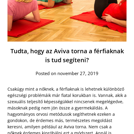
Tudta, hogy az Aviva torna a férfiaknak
is tud segíteni?
Posted on november 27, 2019
Csakúgy mint a nőknek, a férfiaknak is lehetnek különböző
egészségi problémáik már fiatal korukban is. Vannak, akik a
szexuális teljesítő képességükkel nincsenek megelégedve,
másoknak pedig nem jön össze a gyermekáldás. A
hagyományos orvosi metódusok segíthetnek ezeken a
gondokon, de érdemes más, természetes megoldást
keresni, amilyen például az Aviva torna. Nem csak a
nőknek érdemes kipróbálni
ezt a módszert
. Annál is