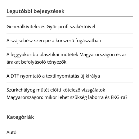
Legutóbbi bejegyzések
Generálkivitelezés Győr profi szakértőivel
A szájsebész szerepe a korszerű fogászatban
A leggyakoribb plasztikai műtétek Magyarországon és az
árakat befolyásoló tényezők
A DTF nyomtató a textilnyomtatás új királya
Szürkehályog műtét előtti kötelező vizsgálatok
Magyarországon: mikor lehet szükség laborra és EKG-ra?
Kategóriák
Autó