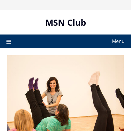
Skip
to
content
MSN Club
Menu