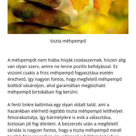
tiszta méhpempő
A méhpempőt nem hiába hívják csodaszernek, hiszen alig
van olyan szerv, amire ne lenne pozitív befolyással. Ez
viszont csakis a friss méhpempő fogyasztása esetén
érezhető, így nagyon fontos, hogy megfelelő méhpempő
boltból vásároljon, ahol garantáltan megbízható
méhpempő birtokában fog kerülni.
A fenti linkre kattintva egy olyan oldalt talál, ami a
hazánkban elérhető legtöbb tiszta méhpempő lelőhelyet
felsorakoztatja, így bármelyikre is esik a választása,
biztosan jól fog dönteni. A beszerzés után a megfelelő
tárolás is nagyon fontos, hogy a tiszta méhpempő minél