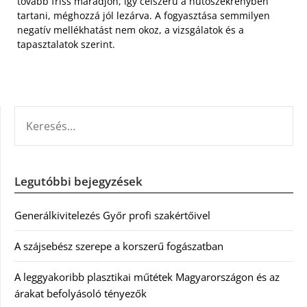
tovább friss maradjon, így célszerű a hűtőszekrényben
tartani, méghozzá jól lezárva. A fogyasztása semmilyen
negatív mellékhatást nem okoz, a vizsgálatok és a
tapasztalatok szerint.
KERESÉS:
Legutóbbi bejegyzések
Generálkivitelezés Győr profi szakértőivel
A szájsebész szerepe a korszerű fogászatban
A leggyakoribb plasztikai műtétek Magyarországon és az
árakat befolyásoló tényezők