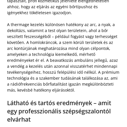
tapasztalt, profi kozmetikus jelenléte elengedhetetlen
ahhoz, hogy az eljárás az egyéni bőrtípushoz és
igényekhez tökéletesen igazodjon.
A thermage kezelés különösen hatékony az arc, a nyak, a
dekoltázs, valamint a test olyan területein, ahol a bőr
veszített feszességéből – például fogyást vagy terhességet
követően. A homlokráncok, a szem körüli területek és az
arc kontúrjának meghatározása mind olyan célpontok,
amelyeken a technológia kiemelkedő, mérhető
eredményeket ér el. A beavatkozás ambuláns jellegű, azaz
a vendég a kezelés után azonnal visszatérhet mindennapi
tevékenységeihez, hosszú felépülési idő nélkül. A prémium
technológia és a szakember tudásának találkozása az, ami
a rádiófrekvenciás bőrfiatalítást igazán megkülönbözteti
más, kevésbé hatékony eljárásoktól.
Látható és tartós eredmények – amit
egy professzionális szépségszalontól
elvárhat