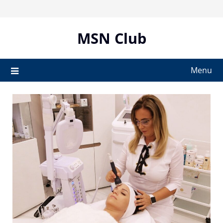
Skip
to
content
MSN Club
Menu