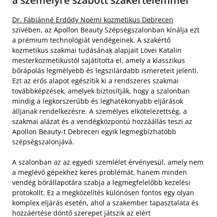
a személyre szabott szakértelemmel
Dr. Fábiánné Erdődy Noémi kozmetikus Debrecen
szívében, az Apollon Beauty Szépségszalonban kínálja ezt
a prémium technológiát vendégeinek. A szakértő
kozmetikus szakmai tudásának alapjait Lövei Katalin
mesterkozmetikustól sajátította el, amely a klasszikus
bőrápolás legmélyebb és legszilárdabb ismereteit jelenti.
Ezt az erős alapot egészítik ki a rendszeres szakmai
továbbképzések, amelyek biztosítják, hogy a szalonban
mindig a legkorszerűbb és leghatékonyabb eljárások
álljanak rendelkezésre. A személyes elkötelezettség, a
szakmai alázat és a vendégközpontú hozzáállás teszi az
Apollon Beauty-t Debrecen egyik legmegbízhatóbb
szépségszalonjává.
A szalonban az az egyedi szemlélet érvényesül, amely nem
a meglévő gépekhez keres problémát, hanem minden
vendég bőrállapotára szabja a legmegfelelőbb kezelési
protokollt. Ez a megközelítés különösen fontos egy olyan
komplex eljárás esetén, ahol a szakember tapasztalata és
hozzáértése döntő szerepet játszik az elért