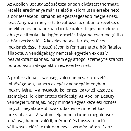
Az Apollon Beauty Szépségszalonban elvégzett thermage
kezelés eredménye már az első alkalom után érzékelhető:
a bőr feszesebb, simább és egészségesebb megjelenésű
lesz. Az igazán mélyre ható változás azonban a következő
hetekben és hónapokban bontakozik ki teljes mértékben,
ahogy a stimulált kollagéntermelés folyamatosan megújítja
a bőr szerkezetét. A kezelés hatása tartós, és éves
megismétléssel hosszú távon is fenntartható a bőr fiatalos
állapota. A vendégek így nemcsak egyetlen exkluzív
beavatkozást kapnak, hanem egy átfogó, személyre szabott
bőrápolási stratégia aktív részesei lesznek.
A professzionális szépségszalon nemcsak a kezelés
minőségében, hanem az egész vendégélményben
megnyilvánul – a nyugodt, kellemes légkörtől kezdve a
személyes, lelkiismeretes törődésig. Az Apollon Beauty
vendégei tudhatják, hogy minden egyes kezelési döntés
mögött megalapozott szaktudás és őszinte, etikus
hozzáállás áll. A szalon célja nem a tüneti megoldások
kínálása, hanem valódi, mérhető és hosszan tartó
változások elérése minden egyes vendég bőrén. Ez az