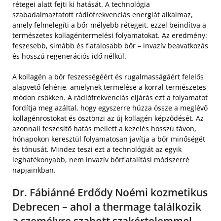
rétegei alatt fejti ki hatását. A technológia
szabadalmaztatott rádiófrekvenciás energiát alkalmaz,
amely felmelegíti a bőr mélyebb rétegeit, ezzel beindítva a
természetes kollagéntermelési folyamatokat. Az eredmény:
feszesebb, simább és fiatalosabb bőr – invazív beavatkozás
és hosszú regenerációs idő nélkül.
A kollagén a bőr feszességéért és rugalmasságáért felelős
alapvető fehérje, amelynek termelése a korral természetes
módon csökken. A rádiófrekvenciás eljárás ezt a folyamatot
fordítja meg azáltal, hogy egyszerre húzza össze a meglévő
kollagénrostokat és ösztönzi az új kollagén képződését. Az
azonnali feszesítő hatás mellett a kezelés hosszú távon,
hónapokon keresztül folyamatosan javítja a bőr minőségét
és tónusát. Mindez teszi ezt a technológiát az egyik
leghatékonyabb, nem invazív bőrfiatalítási módszerré
napjainkban.
Dr. Fábiánné Erdődy Noémi kozmetikus
Debrecen – ahol a thermage találkozik