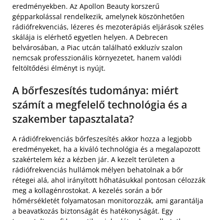
eredményekben. Az Apollon Beauty korszerű
gépparkolással rendelkezik, amelynek köszönhetően
rádiófrekvenciás, lézeres és mezoterápiás eljárások széles
skálája is elérhető egyetlen helyen. A Debrecen
belvárosában, a Piac utcán található exkluzív szalon
nemcsak professzionális környezetet, hanem valódi
feltöltődési élményt is nyújt.
A bőrfeszesítés tudománya: miért
számít a megfelelő technológia és a
szakember tapasztalata?
A rádiófrekvenciás bőrfeszesítés akkor hozza a legjobb
eredményeket, ha a kiváló technológia és a megalapozott
szakértelem kéz a kézben jár. A kezelt területen a
rádiófrekvenciás hullámok mélyen behatolnak a bőr
rétegei alá, ahol irányított hőhatásukkal pontosan célozzák
meg a kollagénrostokat. A kezelés során a bőr
hőmérsékletét folyamatosan monitorozzák, ami garantálja
a beavatkozás biztonságát és hatékonyságát. Egy