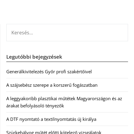
KERESÉS:
Legutóbbi bejegyzések
Generálkivitelezés Győr profi szakértőivel
A szájsebész szerepe a korszerű fogászatban
A leggyakoribb plasztikai műtétek Magyarországon és az
árakat befolyásoló tényezők
A DTF nyomtató a textilnyomtatás új királya
Szürkehályog műtét előtti kötelező vizsgálatok