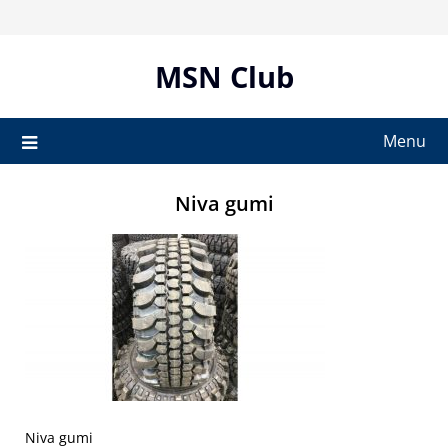
Skip
to
content
MSN Club
Menu
Niva gumi
Niva gumi