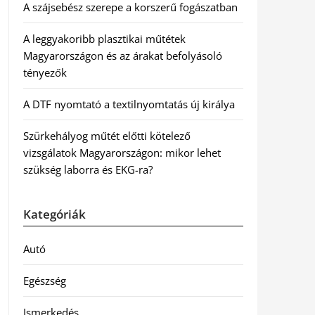
A szájsebész szerepe a korszerű fogászatban
A leggyakoribb plasztikai műtétek
Magyarországon és az árakat befolyásoló
tényezők
A DTF nyomtató a textilnyomtatás új királya
Szürkehályog műtét előtti kötelező
vizsgálatok Magyarországon: mikor lehet
szükség laborra és EKG-ra?
Kategóriák
Autó
Egészség
Ismerkedés