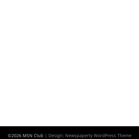
©2026 MSN Club
| Design:
Newspaperly WordPress Theme