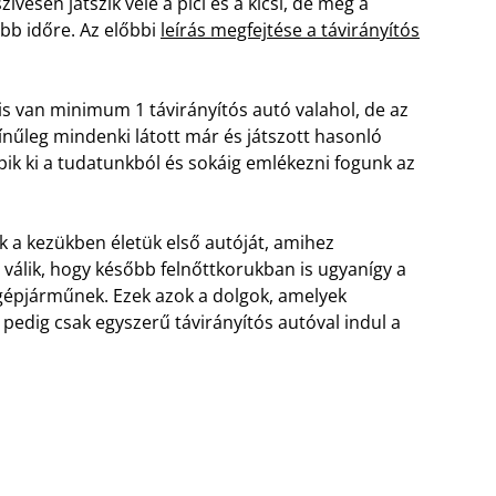
vesen játszik vele a pici és a kicsi, de még a
abb időre. Az előbbi
leírás megfejtése a távirányítós
s van minimum 1 távirányítós autó valahol, de az
zínűleg mindenki látott már és játszott hasonló
ik ki a tudatunkból és sokáig emlékezni fogunk az
ják a kezükben életük első autóját, amihez
válik, hogy később felnőttkorukban is ugyanígy a
gépjárműnek. Ezek azok a dolgok, amelyek
 pedig csak egyszerű távirányítós autóval indul a