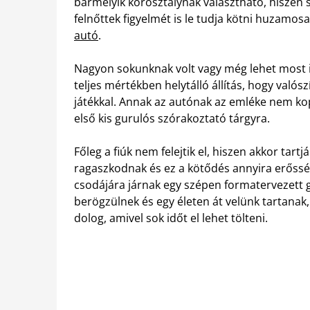
bármelyik korosztálynak választható, hiszen szí
felnőttek figyelmét is le tudja kötni huzamos
autó
.
Nagyon sokunknak volt vagy még lehet most i
teljes mértékben helytálló állítás, hogy valós
játékkal. Annak az autónak az emléke nem kop
első kis gurulós szórakoztató tárgyra.
Főleg a fiúk nem felejtik el, hiszen akkor tart
ragaszkodnak és ez a kötődés annyira erőssé 
csodájára járnak egy szépen formatervezett 
berögzülnek és egy életen át velünk tartanak,
dolog, amivel sok időt el lehet tölteni.