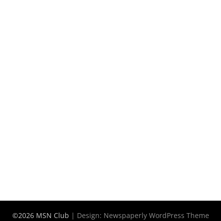
©2026 MSN Club
| Design:
Newspaperly WordPress Theme