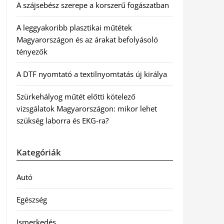
A szájsebész szerepe a korszerű fogászatban
A leggyakoribb plasztikai műtétek
Magyarországon és az árakat befolyásoló
tényezők
A DTF nyomtató a textilnyomtatás új királya
Szürkehályog műtét előtti kötelező
vizsgálatok Magyarországon: mikor lehet
szükség laborra és EKG-ra?
Kategóriák
Autó
Egészség
Ismerkedés