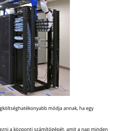
legköltséghatékonyabb módja annak, ha egy
yezni a központi számítógépét, amit a nap minden