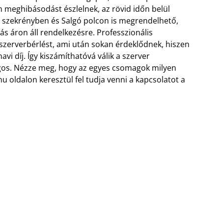
en meghibásodást észlelnek, az rövid időn belül
r szekrényben és Salgó polcon is megrendelhető,
s áron áll rendelkezésre. Professzionális
 szerverbérlést, ami után sokan érdeklődnek, hiszen
avi díj. Így kiszámíthatóvá válik a szerver
ágos. Nézze meg, hogy az egyes csomagok milyen
u oldalon keresztül fel tudja venni a kapcsolatot a