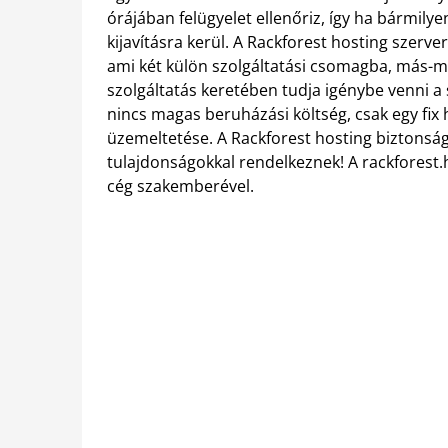
órájában felügyelet ellenőriz, így ha bármily
kijavításra kerül.
A Rackforest hosting szerve
ami két külön szolgáltatási csomagba, más-má
szolgáltatás keretében tudja igénybe venni a
nincs magas beruházási költség, csak egy fix h
üzemeltetése. A Rackforest hosting biztons
tulajdonságokkal rendelkeznek! A rackforest.h
cég szakemberével.