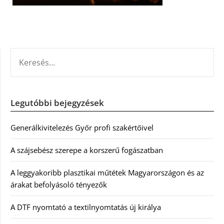
KERESÉS:
Legutóbbi bejegyzések
Generálkivitelezés Győr profi szakértőivel
A szájsebész szerepe a korszerű fogászatban
A leggyakoribb plasztikai műtétek Magyarországon és az
árakat befolyásoló tényezők
A DTF nyomtató a textilnyomtatás új királya