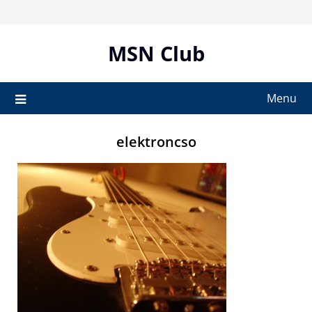
Skip
to
content
MSN Club
Menu
elektroncso