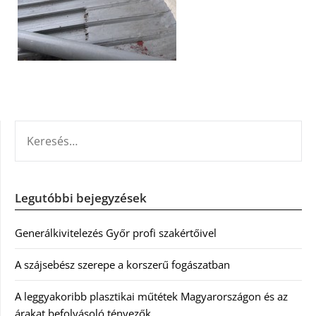
KERESÉS:
Legutóbbi bejegyzések
Generálkivitelezés Győr profi szakértőivel
A szájsebész szerepe a korszerű fogászatban
A leggyakoribb plasztikai műtétek Magyarországon és az
árakat befolyásoló tényezők