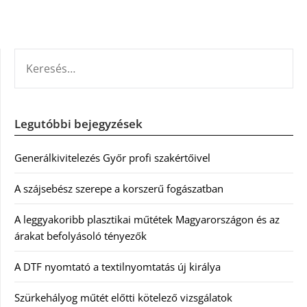
KERESÉS:
Legutóbbi bejegyzések
Generálkivitelezés Győr profi szakértőivel
A szájsebész szerepe a korszerű fogászatban
A leggyakoribb plasztikai műtétek Magyarországon és az
árakat befolyásoló tényezők
A DTF nyomtató a textilnyomtatás új királya
Szürkehályog műtét előtti kötelező vizsgálatok