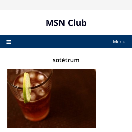
Skip
to
content
MSN Club
Menu
sötétrum