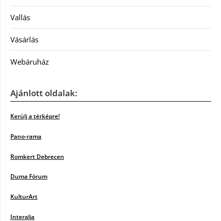
Vallás
Vásárlás
Webáruház
Ajánlott oldalak:
Kerülj a térképre!
Pano-rama
Romkert Debrecen
Duma Fórum
KulturArt
Interalia