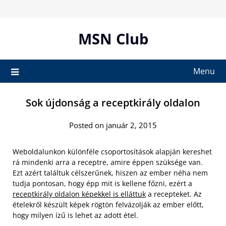
Skip
to
content
MSN Club
Menu
Sok újdonság a receptkirály oldalon
Posted on január 2, 2015
Weboldalunkon különféle csoportosítások alapján kereshet
rá mindenki arra a receptre, amire éppen szüksége van.
Ezt azért találtuk célszerűnek, hiszen az ember néha nem
tudja pontosan, hogy épp mit is kellene főzni, ezért a
receptkirály oldalon képekkel is elláttuk
a recepteket. Az
ételekről készült képek rögtön felvázolják az ember előtt,
hogy milyen ízű is lehet az adott étel.