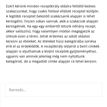
Ezért kérünk minden receptkirály oldalra feltöltő kedves
szakácsunkat, hogy csakis fotóval ellátott receptet küldjön.
A legtöbb receptet beküldő szakácsaink alapján is lehet
keresgélni, hiszen sokan vannak, akik a szakácsok alapján
keresgélnek.
Ha egy-egy embertől tetszik néhány recept,
akkor valószínű, hogy valamilyen módon megegyezik az
ízlésük ezen a téren, tehát érdemes az adott oldalon
keresni az ételeket. Az ételeket húsz kategóriába sorolva
érik el az érdeklődők. A receptkirály oldalról a beírt címkék
alapján is eljuthatnak a kívánt receptek gyűjteményéhez,
ugyanis van aminek jelenleg még nem nyitottunk
kategóriát, de a megadott címke alapján rá lehet keresni.
KERESÉS: