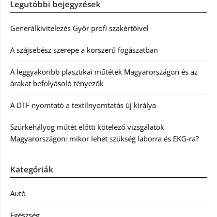
Legutóbbi bejegyzések
Generálkivitelezés Győr profi szakértőivel
A szájsebész szerepe a korszerű fogászatban
A leggyakoribb plasztikai műtétek Magyarországon és az
árakat befolyásoló tényezők
A DTF nyomtató a textilnyomtatás új királya
Szürkehályog műtét előtti kötelező vizsgálatok
Magyarországon: mikor lehet szükség laborra és EKG-ra?
Kategóriák
Autó
Egészség