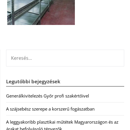
KERESÉS:
Legutóbbi bejegyzések
Generálkivitelezés Győr profi szakértőivel
A szájsebész szerepe a korszerű fogászatban
A leggyakoribb plasztikai műtétek Magyarországon és az
árakat befolyásoló tényezők