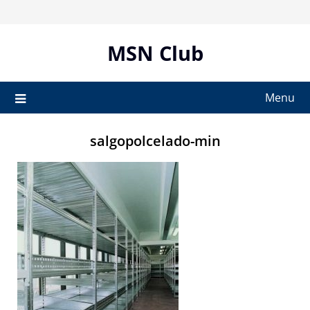
Skip
to
content
MSN Club
Menu
salgopolcelado-min