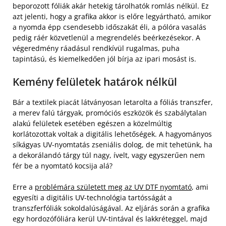
beporozott fóliák akár hetekig tárolhatók romlás nélkül. Ez
azt jelenti, hogy a grafika akkor is előre legyártható, amikor
a nyomda épp csendesebb időszakát éli, a pólóra vasalás
pedig ráér közvetlenül a megrendelés beérkezésekor. A
végeredmény ráadásul rendkívül rugalmas, puha
tapintású, és kiemelkedően jól bírja az ipari mosást is.
Kemény felületek határok nélkül
Bár a textilek piacát látványosan letarolta a fóliás transzfer,
a merev falú tárgyak, promóciós eszközök és szabálytalan
alakú felületek esetében egészen a közelmúltig
korlátozottak voltak a digitális lehetőségek. A hagyományos
síkágyas UV-nyomtatás zseniális dolog, de mit tehetünk, ha
a dekorálandó tárgy túl nagy, ívelt, vagy egyszerűen nem
fér be a nyomtató kocsija alá?
Erre a
problémára született meg az UV DTF nyomtató
, ami
egyesíti a digitális UV-technológia tartósságát a
transzferfóliák sokoldalúságával. Az eljárás során a grafika
egy hordozófóliára kerül UV-tintával és lakkréteggel, majd