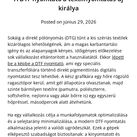
királya
Posted on június 29, 2026
Sokáig a direkt pólónyomás (DTG) tűnt a kis szériás textilek
kizárólagos lehetőségének, ám a magas karbantartási
igény és az alapanyagok kényes, időigényes előkezelése
sok vállalkozást eltántorított a használatától. Ekkor
lépett
be a képbe a DTF nyomtató
, ami egy speciális
transzferfóliára történő direkt pigmenttintás digitális
nyomtatást tesz lehetővé. A kész grafikára egy hőre rögzülő
ragasztópor kerül, amit gél állapotúra olvasztanak, majd
szinte bármilyen textilre (pamutra, poliészterre,
softshellre, nejlonra vagy akár bőrre is) egy egyszerű
hőpréssel, másodpercek alatt átvihetünk.
Ha egy vállalkozás célja a munkafolyamatok optimalizálása
és a selejtarány minimalizálása, a modern DTF nyomtatás
alkalmazása jelenti a valódi ugródeszkát. Ezek a gépek
elképesztő szabadságot biztosítanak: a kinyomtatott és