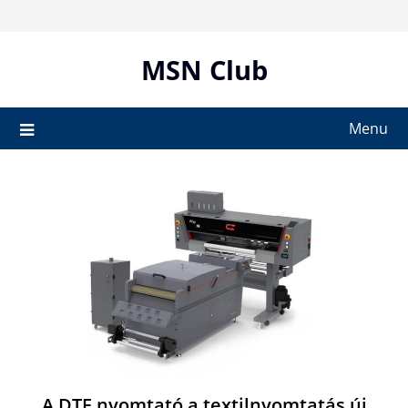
Skip
to
content
MSN Club
Menu
A DTF nyomtató a textilnyomtatás új