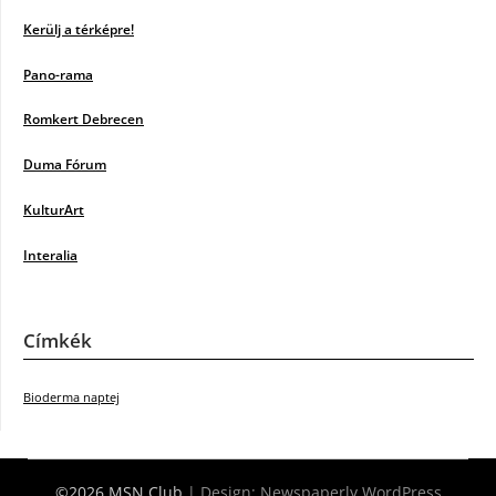
Kerülj a térképre!
Pano-rama
Romkert Debrecen
Duma Fórum
KulturArt
Interalia
Címkék
Bioderma naptej
©2026 MSN Club
| Design:
Newspaperly WordPress