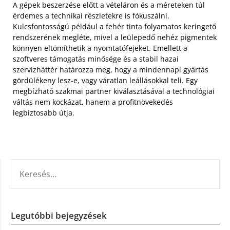
A gépek beszerzése előtt a vételáron és a méreteken túl
érdemes a technikai részletekre is fókuszálni.
Kulcsfontosságú például a fehér tinta folyamatos keringető
rendszerének megléte, mivel a leülepedő nehéz pigmentek
könnyen eltömíthetik a nyomtatófejeket. Emellett a
szoftveres támogatás minősége és a stabil hazai
szervizháttér határozza meg, hogy a mindennapi gyártás
gördülékeny lesz-e, vagy váratlan leállásokkal teli. Egy
megbízható szakmai partner kiválasztásával a technológiai
váltás nem kockázat, hanem a profitnövekedés
legbiztosabb útja.
KERESÉS:
Legutóbbi bejegyzések