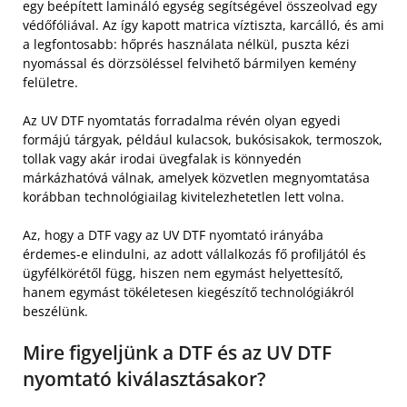
egy beépített lamináló egység segítségével összeolvad egy
védőfóliával. Az így kapott matrica víztiszta, karcálló, és ami
a legfontosabb: hőprés használata nélkül, puszta kézi
nyomással és dörzsöléssel felvihető bármilyen kemény
felületre.
Az UV DTF nyomtatás forradalma révén olyan egyedi
formájú tárgyak, például kulacsok, bukósisakok, termoszok,
tollak vagy akár irodai üvegfalak is könnyedén
márkázhatóvá válnak, amelyek közvetlen megnyomtatása
korábban technológiailag kivitelezhetetlen lett volna.
Az, hogy a DTF vagy az UV DTF nyomtató irányába
érdemes-e elindulni, az adott vállalkozás fő profiljától és
ügyfélkörétől függ, hiszen nem egymást helyettesítő,
hanem egymást tökéletesen kiegészítő technológiákról
beszélünk.
Mire figyeljünk a DTF és az UV DTF
nyomtató kiválasztásakor?