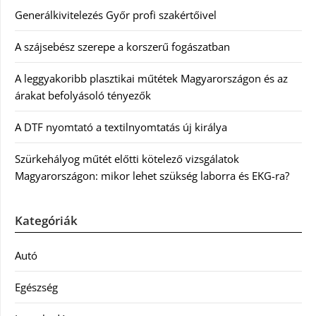
Generálkivitelezés Győr profi szakértőivel
A szájsebész szerepe a korszerű fogászatban
A leggyakoribb plasztikai műtétek Magyarországon és az
árakat befolyásoló tényezők
A DTF nyomtató a textilnyomtatás új királya
Szürkehályog műtét előtti kötelező vizsgálatok
Magyarországon: mikor lehet szükség laborra és EKG-ra?
Kategóriák
Autó
Egészség