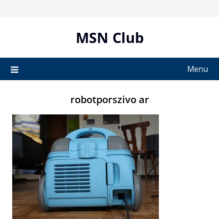
Skip
to
content
MSN Club
Menu
robotporszivo ar