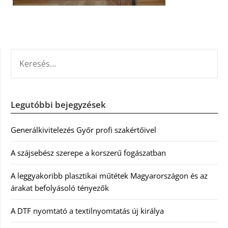
KERESÉS:
Legutóbbi bejegyzések
Generálkivitelezés Győr profi szakértőivel
A szájsebész szerepe a korszerű fogászatban
A leggyakoribb plasztikai műtétek Magyarországon és az
árakat befolyásoló tényezők
A DTF nyomtató a textilnyomtatás új királya