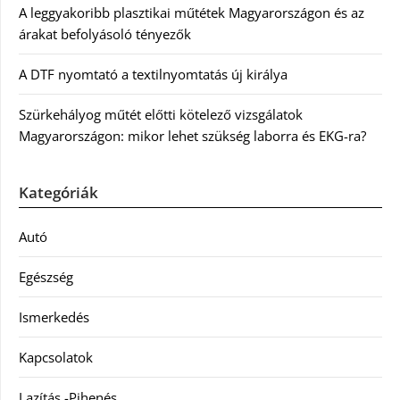
A leggyakoribb plasztikai műtétek Magyarországon és az
árakat befolyásoló tényezők
A DTF nyomtató a textilnyomtatás új királya
Szürkehályog műtét előtti kötelező vizsgálatok
Magyarországon: mikor lehet szükség laborra és EKG-ra?
Kategóriák
Autó
Egészség
Ismerkedés
Kapcsolatok
Lazítás -Pihenés