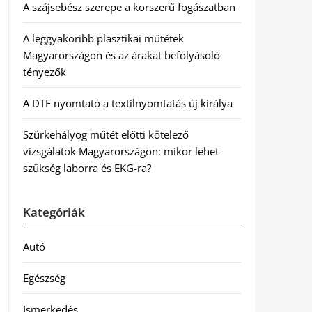
A szájsebész szerepe a korszerű fogászatban
A leggyakoribb plasztikai műtétek
Magyarországon és az árakat befolyásoló
tényezők
A DTF nyomtató a textilnyomtatás új királya
Szürkehályog műtét előtti kötelező
vizsgálatok Magyarországon: mikor lehet
szükség laborra és EKG-ra?
Kategóriák
Autó
Egészség
Ismerkedés