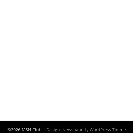
©2026 MSN Club
| Design:
Newspaperly WordPress Theme