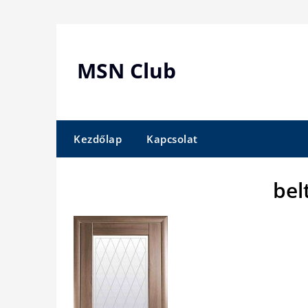
Skip
to
content
MSN Club
Kezdőlap
Kapcsolat
bel