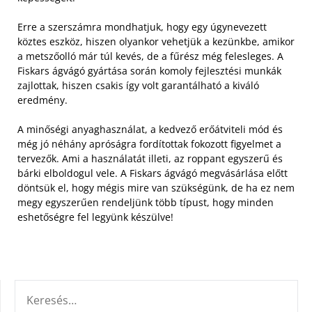
Erre a szerszámra mondhatjuk, hogy egy úgynevezett
köztes eszköz, hiszen olyankor vehetjük a kezünkbe, amikor
a metszőolló már túl kevés, de a fűrész még felesleges. A
Fiskars ágvágó gyártása során komoly fejlesztési munkák
zajlottak, hiszen csakis így volt garantálható a kiváló
eredmény.
A minőségi anyaghasználat, a kedvező erőátviteli mód és
még jó néhány apróságra fordítottak fokozott figyelmet a
tervezők. Ami a használatát illeti, az roppant egyszerű és
bárki elboldogul vele. A Fiskars ágvágó megvásárlása előtt
döntsük el, hogy mégis mire van szükségünk, de ha ez nem
megy egyszerűen rendeljünk több típust, hogy minden
eshetőségre fel legyünk készülve!
KERESÉS: