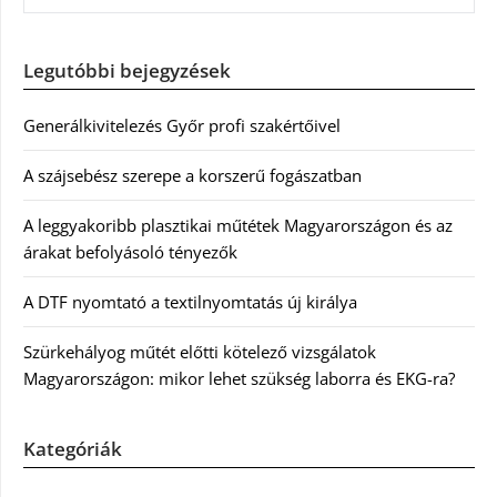
Legutóbbi bejegyzések
Generálkivitelezés Győr profi szakértőivel
A szájsebész szerepe a korszerű fogászatban
A leggyakoribb plasztikai műtétek Magyarországon és az
árakat befolyásoló tényezők
A DTF nyomtató a textilnyomtatás új királya
Szürkehályog műtét előtti kötelező vizsgálatok
Magyarországon: mikor lehet szükség laborra és EKG-ra?
Kategóriák