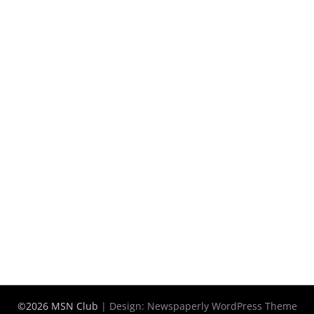
©2026 MSN Club
| Design:
Newspaperly WordPress Theme