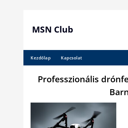
Skip
to
content
MSN Club
Kezdőlap
Kapcsolat
Professzionális drónf
Barn