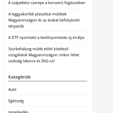
A szájsebész szerepe a korszerű fogászatban
A leggyakoribb plasztikai műtétek
Magyarországon és az árakat befolyásoló
tényezők
A DTF nyomtató a textilnyomtatás új királya
Szürkehályog műtét előtti kötelező
vizsgálatok Magyarországon: mikor lehet
szükség laborra és EKG-ra?
Kategóriák
Autó
Egészség
Ismerkedés