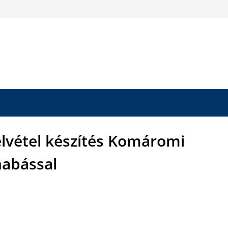
elvétel készítés Komáromi
abással