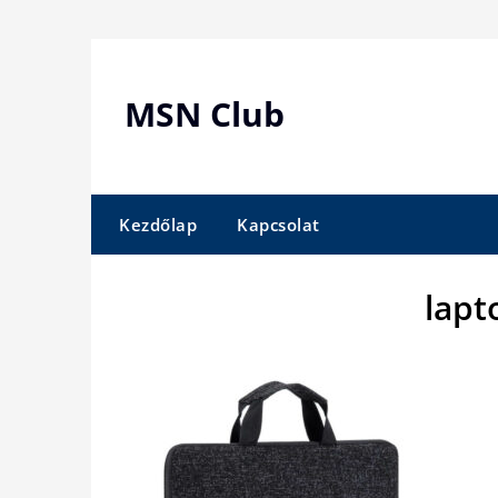
Skip
to
content
MSN Club
Kezdőlap
Kapcsolat
lapt