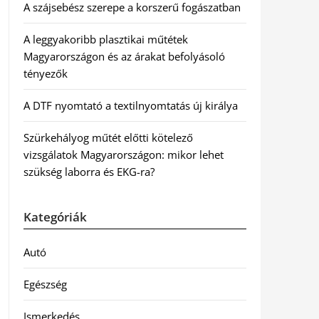
A szájsebész szerepe a korszerű fogászatban
A leggyakoribb plasztikai műtétek
Magyarországon és az árakat befolyásoló
tényezők
A DTF nyomtató a textilnyomtatás új királya
Szürkehályog műtét előtti kötelező
vizsgálatok Magyarországon: mikor lehet
szükség laborra és EKG-ra?
Kategóriák
Autó
Egészség
Ismerkedés