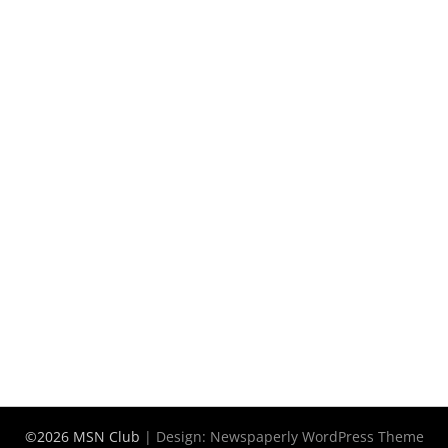
©2026 MSN Club
| Design:
Newspaperly WordPress Theme