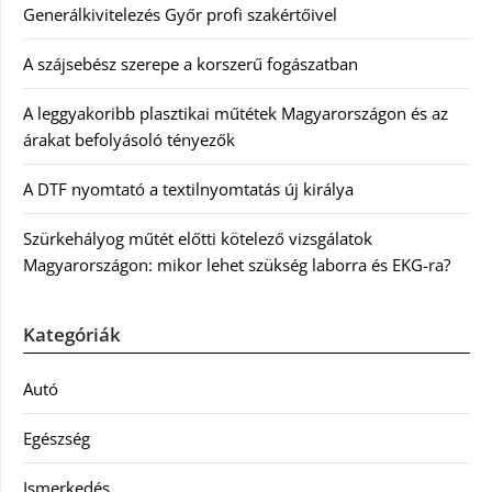
Generálkivitelezés Győr profi szakértőivel
A szájsebész szerepe a korszerű fogászatban
A leggyakoribb plasztikai műtétek Magyarországon és az
árakat befolyásoló tényezők
A DTF nyomtató a textilnyomtatás új királya
Szürkehályog műtét előtti kötelező vizsgálatok
Magyarországon: mikor lehet szükség laborra és EKG-ra?
Kategóriák
Autó
Egészség
Ismerkedés