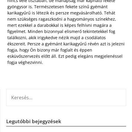
nincs vele tisztában, de manapság már kapható fekete
gyöngysor is. Természetesen fekete színű gyémánt
karikagyűrű is létezik és persze megvásárolható. Tehát
nem szükséges ragaszkodni a hagyományos színekhez,
mert ezekkel a darabokkal is képes felhívni magára a
figyelmet. Minden bizonnyal elismerő tekintetekkel fog
találkozni, akik irigykedve nézik majd a csodálatos
ékszereit. Persze a gyémánt karikagyűrű révén azt is jelezni
fogja, hogy Ön bizony már foglalt és éppen
esküvőszervezés előtt áll. Ezt pedig elegáns megjelenéssel
fogja véghezvinni.
KERESÉS:
Legutóbbi bejegyzések