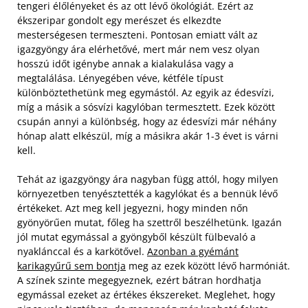
tengeri élőlényeket és az ott lévő ökológiát. Ezért az
ékszeripar gondolt egy merészet és elkezdte
mesterségesen termeszteni. Pontosan emiatt vált az
igazgyöngy ára elérhetővé, mert már nem vesz olyan
hosszú időt igénybe annak a kialakulása vagy a
megtalálása. Lényegében véve, kétféle típust
különböztethetünk meg egymástól. Az egyik az édesvízi,
míg a másik a sósvízi kagylóban termesztett. Ezek között
csupán annyi a különbség, hogy az édesvízi már néhány
hónap alatt elkészül, míg a másikra akár 1-3 évet is várni
kell.
Tehát az igazgyöngy ára nagyban függ attól, hogy milyen
környezetben tenyésztették a kagylókat és a bennük lévő
értékeket. Azt meg kell jegyezni, hogy minden nőn
gyönyörűen mutat, főleg ha szettről beszélhetünk. Igazán
jól mutat egymással a gyöngyből készült fülbevaló a
nyaklánccal és a karkötővel.
Azonban a gyémánt
karikagyűrű sem bontja
meg az ezek között lévő harmóniát.
A színek szinte megegyeznek, ezért bátran hordhatja
egymással ezeket az értékes ékszereket. Meglehet, hogy