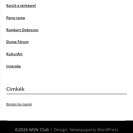
Kerülj a térképre!
Pano-rama
Romkert Debrecen
Duma Fórum
KulturArt
Interalia
Címkék
Bioderma naptej
©2026 MSN Club
| Design:
Newspaperly WordPress