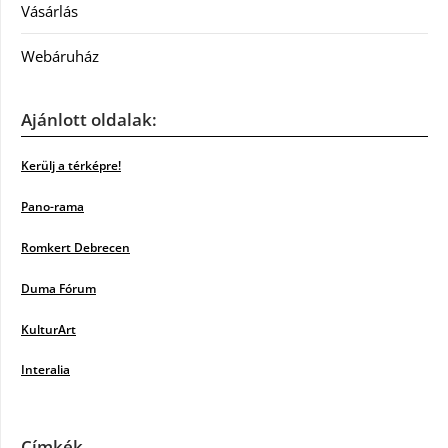
Vásárlás
Webáruház
Ajánlott oldalak:
Kerülj a térképre!
Pano-rama
Romkert Debrecen
Duma Fórum
KulturArt
Interalia
Címkék