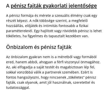
A
pénisz fajták gyakorlati jelentősége
A pénisz formája és mérete a szexuális élmény csak egy
részét képezi. A nők többsége szerint, a megfelelő
hozzáállás, előjáték és intimitás fontosabb a fizikai
paramétereknél. Egy hajlított vagy rövidebb pénisz is lehet
tökéletes, ha figyelmes és tapasztalt kezekben van.
Önbizalom és pénisz fajták
Az önbizalom gyakran nem is a méretből vagy formából
ered, hanem abból, ahogyan a férfi viszonyul önmagához.
Az, aki elfogadja a saját testét és magabiztosan lép fel,
sokkal vonzóbbá válik a partnerek szemében. Ezért is
fontos hangsúlyozni, hogy nincsenek „tökéletes” pénisz
fajták, csak olyanok, amit jól használnak, szeretettel és
tudatossággal.