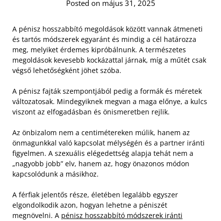
Posted on május 31, 2025
A pénisz hosszabbító megoldások között vannak átmeneti
és tartós módszerek egyaránt és mindig a cél határozza
meg, melyiket érdemes kipróbálnunk. A természetes
megoldások kevesebb kockázattal járnak, míg a műtét csak
végső lehetőségként jöhet szóba.
A pénisz fajták szempontjából pedig a formák és méretek
változatosak. Mindegyiknek megvan a maga előnye, a kulcs
viszont az elfogadásban és önismeretben rejlik.
Az önbizalom nem a centimétereken múlik, hanem az
önmagunkkal való kapcsolat mélységén és a partner iránti
figyelmen. A szexuális elégedettség alapja tehát nem a
„nagyobb jobb” elv, hanem az, hogy önazonos módon
kapcsolódunk a másikhoz.
A férfiak jelentős része, életében legalább egyszer
elgondolkodik azon, hogyan lehetne a péniszét
megnövelni. A
pénisz hosszabbító módszerek iránti