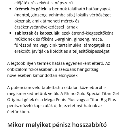
előjáték részeként is népszerű.
Krémek és gélek:
a bennük található hatóanyagok
(mentol, ginzeng, yohimbe stb.) lokális vérbőséget
okoznak, amik átmeneti méret- és
érzékenységnövekedéssel járnak.
Tabletták és kapszulák:
ezek étrend-kiegészítőként
működnek és főként L-arginin, ginseng, maca,
fűrészpálma vagy cink tartalmukkal támogatják az
erekciót, javítják a libidót és a teljesítőképességet.
A legtöbb ilyen termék hatása egyénenként eltérő. Az
önbizalom fokozásában, a szexuális hangoltság
növelésében kimondottan előnyösek.
A potencianovelo-tabletta.hu oldalon közelebbről is
megismerkedhetünk velük. A Rhino Gold Special Titan Gel
Original gélek és a Mega Penis Plus vagy a Titan Big Plus
pénisznövelő kapszulák új fejezetet nyithatnak az
életünkben.
Mikor melyiket pénisz hosszabbító