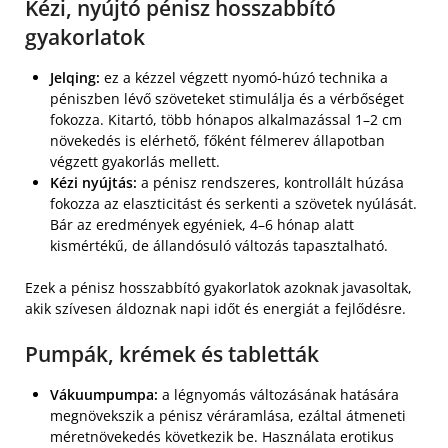
Kézi, nyújtó pénisz hosszabbító
gyakorlatok
Jelqing:
ez a kézzel végzett nyomó-húzó technika a
péniszben lévő szöveteket stimulálja és a vérbőséget
fokozza. Kitartó, több hónapos alkalmazással 1–2 cm
növekedés is elérhető, főként félmerev állapotban
végzett gyakorlás mellett.
Kézi nyújtás:
a pénisz rendszeres, kontrollált húzása
fokozza az elaszticitást és serkenti a szövetek nyúlását.
Bár az eredmények egyéniek, 4–6 hónap alatt
kismértékű, de állandósuló változás tapasztalható.
Ezek a pénisz hosszabbító gyakorlatok azoknak javasoltak,
akik szívesen áldoznak napi időt és energiát a fejlődésre.
Pumpák, krémek és tabletták
Vákuumpumpa:
a légnyomás változásának hatására
megnövekszik a pénisz véráramlása, ezáltal átmeneti
méretnövekedés következik be. Használata erotikus