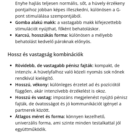
Enyhe hajlás teljesen normális, sőt, a hüvely érzékeny
pontjaihoz jobban képes illeszkedni, különösen a G-
pont stimulálása szempontjából.
Gomba alakú makk:
a vastagabb makk kifejezettebb
stimulációt nyújthat, főként behatoláskor.
Karcsú, hosszúkás forma:
különösen a mélyebb
behatolást kedvelő pároknak előnyös.
Hossz és vastagság kombinációk
Rövidebb, de vastagabb pénisz fajták:
kompakt, de
intenzív. A hüvelyfalhoz való közeli nyomás sok nőnek
rendkívül kielégítő.
Hosszú, vékony:
különleges érzetet ad és pozíciótól
függően, akár intenzívebb érzékelést is okoz.
Hosszú és vastag:
impozáns megjelenést nyújtó pénisz
fajták, de óvatosságot és jó kommunikációt igényel a
partnerek között.
Átlagos méret és forma:
könnyen kezelhető,
univerzális forma, ami szinte minden testalkattal jól
együttműködik.