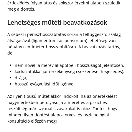
érdeklődés
folyamatos és sokszor érzelmi alapon születik
meg a döntés.
Lehetséges műtéti beavatkozások
A sebészi péniszhosszabbítás során a felfüggesztő szalag
átvágásával (ligamentum suspensorium) lehetőség van
néhány centiméter hosszabbításra. A beavatkozás tartós,
de:
nem növeli a merev állapotbéli hosszúságot jelentősen,
kockázatokkal jár (érzékenység csökkenése, hegesedés),
drága,
hosszú gyógyulási időt igényel.
Az ilyen típusú műtét akkor indokolt, ha az önértékelést
nagymértékben befolyásolja a méret és a pszichés
feszültség már szexuális zavarokat is okoz. Fontos, hogy
minden ilyen döntést alapos orvosi és pszichológiai
konzultáció előzzön meg!