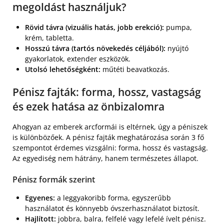
megoldást használjuk?
Rövid távra (vizuális hatás, jobb erekció):
pumpa,
krém, tabletta.
Hosszú távra (tartós növekedés céljából):
nyújtó
gyakorlatok, extender eszközök.
Utolsó lehetőségként:
műtéti beavatkozás.
Pénisz fajták: forma, hossz, vastagság
és ezek hatása az önbizalomra
Ahogyan az emberek arcformái is eltérnek, úgy a péniszek
is különbözőek. A pénisz fajták meghatározása során 3 fő
szempontot érdemes vizsgálni: forma, hossz és vastagság.
Az egyediség nem hátrány, hanem természetes állapot.
Pénisz formák szerint
Egyenes:
a leggyakoribb forma, egyszerűbb
használatot és könnyebb óvszerhasználatot biztosít.
Hajlított:
jobbra, balra, felfelé vagy lefelé ívelt pénisz.