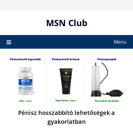
Skip
to
content
MSN Club
Menu
Pénisz hosszabbító lehetőségek a
gyakorlatban