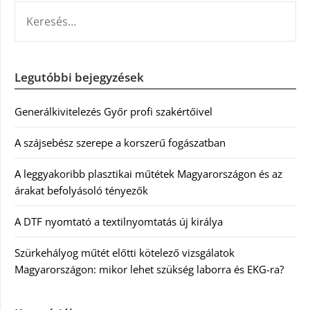
KERESÉS:
Legutóbbi bejegyzések
Generálkivitelezés Győr profi szakértőivel
A szájsebész szerepe a korszerű fogászatban
A leggyakoribb plasztikai műtétek Magyarországon és az
árakat befolyásoló tényezők
A DTF nyomtató a textilnyomtatás új királya
Szürkehályog műtét előtti kötelező vizsgálatok
Magyarországon: mikor lehet szükség laborra és EKG-ra?