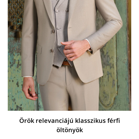
Örök relevanciájú klasszikus férfi
öltönyök