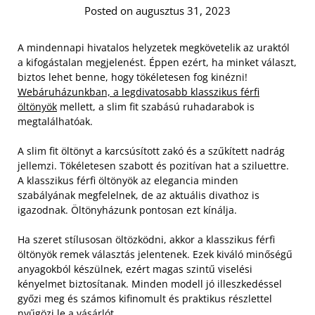
Posted on augusztus 31, 2023
A mindennapi hivatalos helyzetek megkövetelik az uraktól
a kifogástalan megjelenést. Éppen ezért, ha minket választ,
biztos lehet benne, hogy tökéletesen fog kinézni!
Webáruházunkban, a legdivatosabb klasszikus férfi
öltönyök
mellett, a slim fit szabású ruhadarabok is
megtalálhatóak.
A slim fit öltönyt a karcsúsított zakó és a szűkített nadrág
jellemzi. Tökéletesen szabott és pozitívan hat a sziluettre.
A klasszikus férfi öltönyök az elegancia minden
szabályának megfelelnek, de az aktuális divathoz is
igazodnak. Öltönyházunk pontosan ezt kínálja.
Ha szeret stílusosan öltözködni, akkor a klasszikus férfi
öltönyök remek választás jelentenek. Ezek kiváló minőségű
anyagokból készülnek, ezért magas szintű viselési
kényelmet biztosítanak. Minden modell jó illeszkedéssel
győzi meg és számos kifinomult és praktikus részlettel
nyűgözi le a vásárlót.