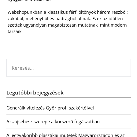
Webshopunkban a klasszikus férfi öltönyök három részből:
zakóból, mellényből és nadrágból állnak. Ezek az időtlen
szettek ugyanolyan magabiztosan mutatnak, mint modern
társaik.
KERESÉS:
Legutóbbi bejegyzések
Generálkivitelezés Győr profi szakértőivel
A szájsebész szerepe a korszerű fogászatban
A leggyakoribb plasztikai műtétek Magyarországon és az