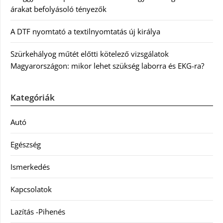
árakat befolyásoló tényezők
A DTF nyomtató a textilnyomtatás új királya
Szürkehályog műtét előtti kötelező vizsgálatok
Magyarországon: mikor lehet szükség laborra és EKG-ra?
Kategóriák
Autó
Egészség
Ismerkedés
Kapcsolatok
Lazítás -Pihenés