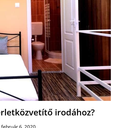
rletközvetítő irodához?
 február 6, 2020