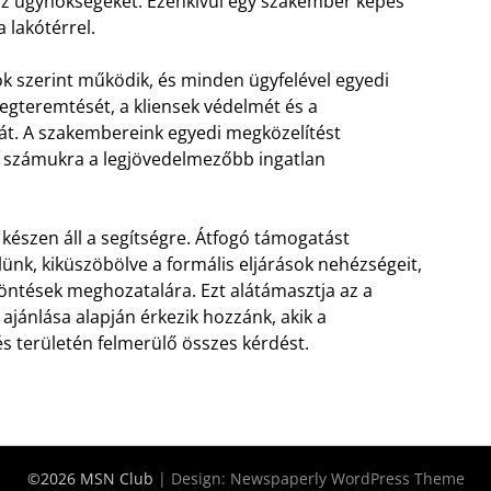
 az ügynökségeket. Ezenkívül egy szakember képes
 lakótérrel.
k szerint működik, és minden ügyfelével egyedi
megteremtését, a kliensek védelmét és a
át. A szakembereink egyedi megközelítést
ják számukra a legjövedelmezőbb ingatlan
készen áll a segítségre. Átfogó támogatást
ünk, kiküszöbölve a formális eljárások nehézségeit,
öntések meghozatalára. Ezt alátámasztja az a
jánlása alapján érkezik hozzánk, akik a
és területén felmerülő összes kérdést.
©2026 MSN Club
| Design:
Newspaperly WordPress Theme