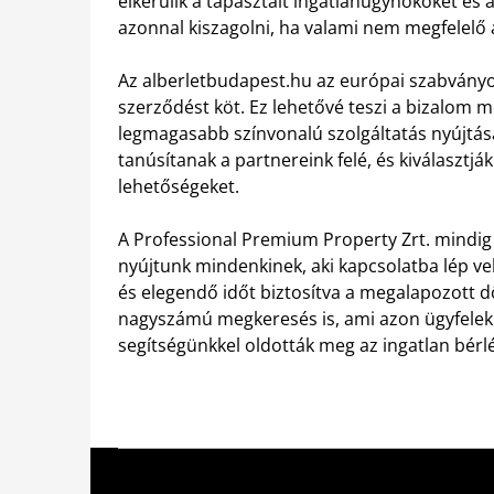
elkerülik a tapasztalt ingatlanügynököket és
azonnal kiszagolni, ha valami nem megfelelő a
Az alberletbudapest.hu az európai szabványo
szerződést köt. Ez lehetővé teszi a bizalom 
legmagasabb színvonalú szolgáltatás nyújtás
tanúsítanak a partnereink felé, és kiválaszt
lehetőségeket.
A Professional Premium Property Zrt. mindig 
nyújtunk mindenkinek, aki kapcsolatba lép vel
és elegendő időt biztosítva a megalapozott d
nagyszámú megkeresés is, ami azon ügyfelek a
segítségünkkel oldották meg az ingatlan bérl