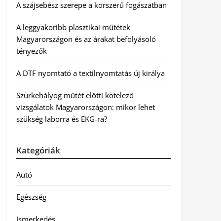
A szájsebész szerepe a korszerű fogászatban
A leggyakoribb plasztikai műtétek
Magyarországon és az árakat befolyásoló
tényezők
A DTF nyomtató a textilnyomtatás új királya
Szürkehályog műtét előtti kötelező
vizsgálatok Magyarországon: mikor lehet
szükség laborra és EKG-ra?
Kategóriák
Autó
Egészség
Ismerkedés