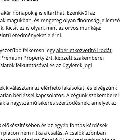
 akár hónapokig is eltarthat. Ezenkívül az
ak magukban, és rengeteg olyan finomság jellemző
 Kicsit ez is olyan, mint az orvos munkája:
zintű eredményeket elérni.
gyszerűbb felkeresni egy
albérletközvetítő irodát
,
l Premium Property Zrt. képzett szakemberei
aslatok felkutatásával és az ügyletek jogi
k kiválasztani az elérhető lakásokat, és elvégzünk
gatlan bérléssel kapcsolatos. A cégünk szakemberei
nnak a nagyszámú sikeres szerződésnek, amelyet az
előkészítésében és az egyéb fontos kérdések
 piacon nem ritka a csalás. A csalók azonban