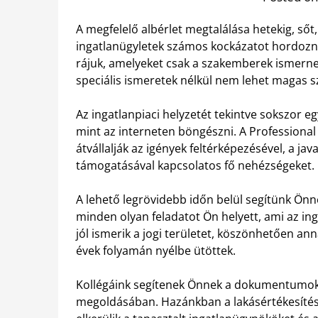
A megfelelő albérlet megtalálása hetekig, sőt,
ingatlanügyletek számos kockázatot hordozn
rájuk, amelyeket csak a szakemberek ismernek.
speciális ismeretek nélkül nem lehet magas s
Az ingatlanpiaci helyzetét tekintve sokszor e
mint az interneten böngészni. A Professiona
átvállalják az igények feltérképezésével, a jav
támogatásával kapcsolatos fő nehézségeket.
A lehető legrövidebb időn belül segítünk Önne
minden olyan feladatot Ön helyett, ami az in
jól ismerik a jogi területet, köszönhetően a
évek folyamán nyélbe ütöttek.
Kollégáink segítenek Önnek a dokumentumok 
megoldásában. Hazánkban a lakásértékesítési