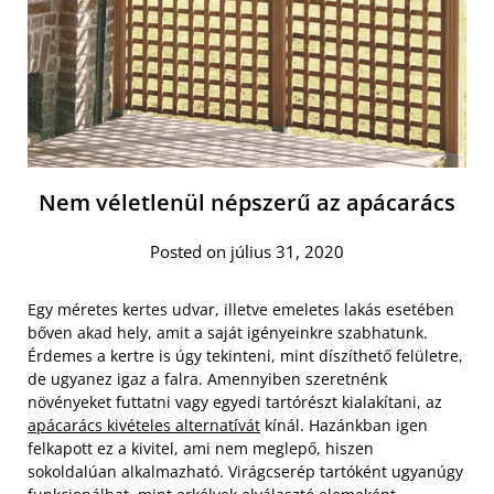
Nem véletlenül népszerű az apácarács
Posted on július 31, 2020
Egy méretes kertes udvar, illetve emeletes lakás esetében
bőven akad hely, amit a saját igényeinkre szabhatunk.
Érdemes a kertre is úgy tekinteni, mint díszíthető felületre,
de ugyanez igaz a falra. Amennyiben szeretnénk
növényeket futtatni vagy egyedi tartórészt kialakítani, az
apácarács kivételes alternatívát
kínál. Hazánkban igen
felkapott ez a kivitel, ami nem meglepő, hiszen
sokoldalúan alkalmazható. Virágcserép tartóként ugyanúgy