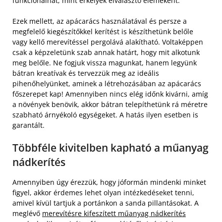
funkcionálhat, mint erkélyek elválasztó elemeként.
Ezek mellett, az apácarács használatával és persze a
megfelelő kiegészítőkkel kerítést is készíthetünk belőle
vagy kellő merevítéssel pergolává alakítható. Voltaképpen
csak a képzeletünk szab annak határt, hogy mit alkotunk
meg belőle. Ne fogjuk vissza magunkat, hanem legyünk
bátran kreatívak és tervezzük meg az ideális
pihenőhelyünket, aminek a létrehozásában az apácarács
főszerepet kap! Amennyiben nincs elég időnk kivárni, amíg
a növények benövik, akkor bátran telepíthetünk rá méretre
szabható árnyékoló egységeket. A hatás ilyen esetben is
garantált.
Többféle kivitelben kapható a műanyag
nádkerítés
Amennyiben úgy érezzük, hogy jóformán mindenki minket
figyel, akkor érdemes lehet olyan intézkedéseket tenni,
amivel kívül tartjuk a portánkon a sanda pillantásokat. A
meglévő
merevítésre kifeszített műanyag nádkerítés