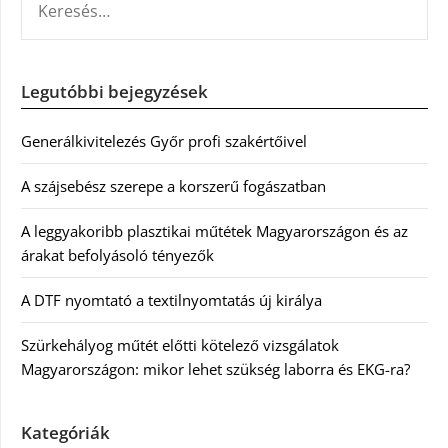
Legutóbbi bejegyzések
Generálkivitelezés Győr profi szakértőivel
A szájsebész szerepe a korszerű fogászatban
A leggyakoribb plasztikai műtétek Magyarországon és az
árakat befolyásoló tényezők
A DTF nyomtató a textilnyomtatás új királya
Szürkehályog műtét előtti kötelező vizsgálatok
Magyarországon: mikor lehet szükség laborra és EKG-ra?
Kategóriák