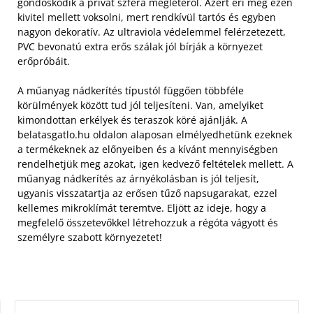
gondoskodik a privát szféra meglétéről. Azért éri meg ezen
kivitel mellett voksolni, mert rendkívül tartós és egyben
nagyon dekoratív. Az ultraviola védelemmel felérzetezett,
PVC bevonatú extra erős szálak jól bírják a környezet
erőpróbáit.
A műanyag nádkerítés típustól függően többféle
körülmények között tud jól teljesíteni. Van, amelyiket
kimondottan erkélyek és teraszok köré ajánlják. A
belatasgatlo.hu oldalon alaposan elmélyedhetünk ezeknek
a termékeknek az előnyeiben és a kívánt mennyiségben
rendelhetjük meg azokat, igen kedvező feltételek mellett. A
műanyag nádkerítés az árnyékolásban is jól teljesít,
ugyanis visszatartja az erősen tűző napsugarakat, ezzel
kellemes mikroklímát teremtve. Eljött az ideje, hogy a
megfelelő összetevőkkel létrehozzuk a régóta vágyott és
személyre szabott környezetet!
KERESÉS: