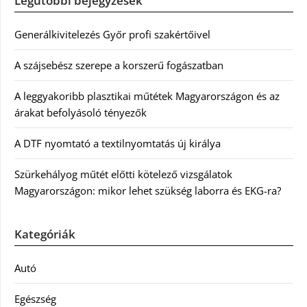
Legutóbbi bejegyzések
Generálkivitelezés Győr profi szakértőivel
A szájsebész szerepe a korszerű fogászatban
A leggyakoribb plasztikai műtétek Magyarországon és az
árakat befolyásoló tényezők
A DTF nyomtató a textilnyomtatás új királya
Szürkehályog műtét előtti kötelező vizsgálatok
Magyarországon: mikor lehet szükség laborra és EKG-ra?
Kategóriák
Autó
Egészség