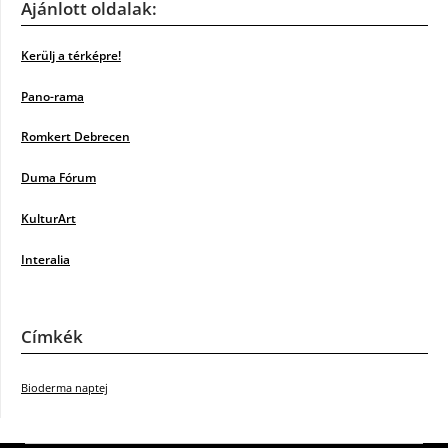
Ajánlott oldalak:
Kerülj a térképre!
Pano-rama
Romkert Debrecen
Duma Fórum
KulturArt
Interalia
Címkék
Bioderma naptej