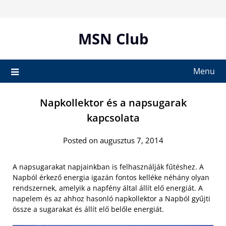
Skip
to
content
MSN Club
Menu
Napkollektor és a napsugarak
kapcsolata
Posted on augusztus 7, 2014
A napsugarakat napjainkban is felhasználják fűtéshez. A
Napból érkező energia igazán fontos kelléke néhány olyan
rendszernek, amelyik a napfény által állít elő energiát. A
napelem és az ahhoz hasonló napkollektor a Napból gyűjti
össze a sugarakat és állít elő belőle energiát.