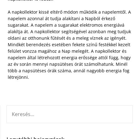
A napkollektor kissé eltérő módon működik a napelemtől. A
napelem azonnal át tudja alakítani a Napból érkező
sugarakat. A napelem a sugarakat elektromos energiává
alakítja át. A napkollektor segítségével azonban meg tudjuk
oldani az otthonunk fűtését és a meleg víznek az igényét.
Mindkét berendezés esetében fekete színű festékkel kezelt
felület vonzza magához a Nap melegét. A napkollektor és
napelem által létrehozott energia erőssége attól függ, hogy
az év során mennyi napsütéses órát számolhatunk. Minél
több a napsütéses órák száma, annál nagyobb energia fog
létrejönni.
KERESÉS: