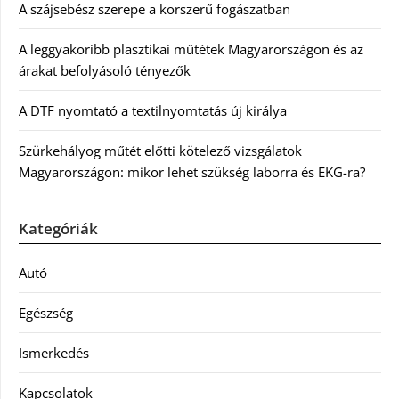
A szájsebész szerepe a korszerű fogászatban
A leggyakoribb plasztikai műtétek Magyarországon és az
árakat befolyásoló tényezők
A DTF nyomtató a textilnyomtatás új királya
Szürkehályog műtét előtti kötelező vizsgálatok
Magyarországon: mikor lehet szükség laborra és EKG-ra?
Kategóriák
Autó
Egészség
Ismerkedés
Kapcsolatok