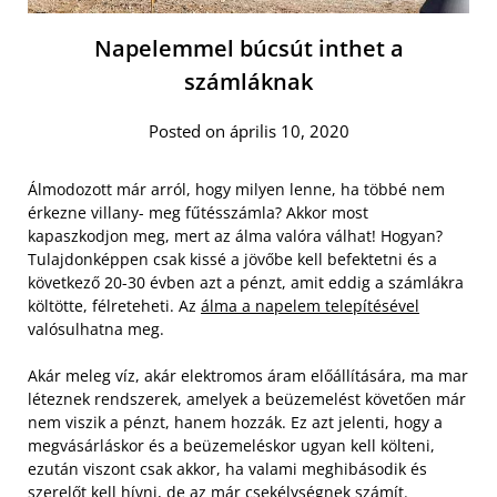
Napelemmel búcsút inthet a
számláknak
Posted on április 10, 2020
Álmodozott már arról, hogy milyen lenne, ha többé nem
érkezne villany- meg fűtésszámla? Akkor most
kapaszkodjon meg, mert az álma valóra válhat! Hogyan?
Tulajdonképpen csak kissé a jövőbe kell befektetni és a
következő 20-30 évben azt a pénzt, amit eddig a számlákra
költötte, félreteheti. Az
álma a napelem telepítésével
valósulhatna meg.
Akár meleg víz, akár elektromos áram előállítására, ma mar
léteznek rendszerek, amelyek a beüzemelést követően már
nem viszik a pénzt, hanem hozzák. Ez azt jelenti, hogy a
megvásárláskor és a beüzemeléskor ugyan kell költeni,
ezután viszont csak akkor, ha valami meghibásodik és
szerelőt kell hívni, de az már csekélységnek számít.