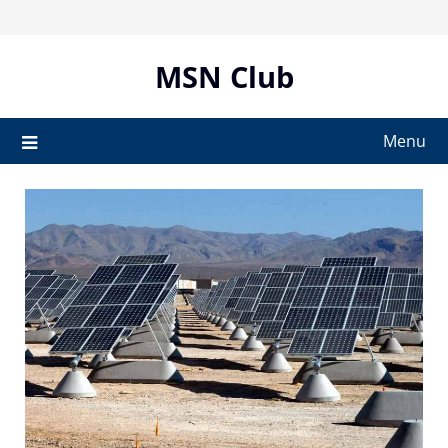
Skip
to
content
MSN Club
Menu