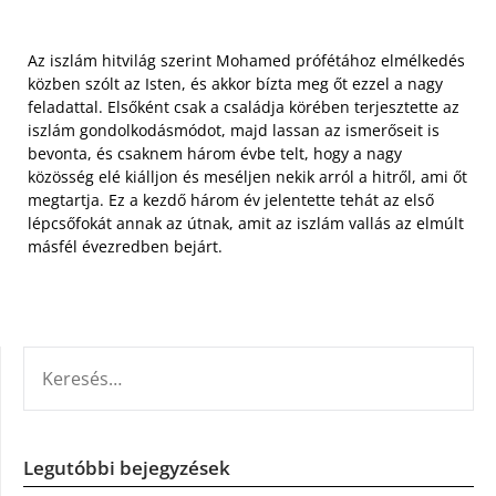
Az iszlám hitvilág szerint Mohamed prófétához elmélkedés
közben szólt az Isten, és akkor bízta meg őt ezzel a nagy
feladattal. Elsőként csak a családja körében terjesztette az
iszlám gondolkodásmódot, majd lassan az ismerőseit is
bevonta, és csaknem három évbe telt, hogy a nagy
közösség elé kiálljon és meséljen nekik arról a hitről, ami őt
megtartja. Ez a kezdő három év jelentette tehát az első
lépcsőfokát annak az útnak, amit az iszlám vallás az elmúlt
másfél évezredben bejárt.
KERESÉS:
Legutóbbi bejegyzések