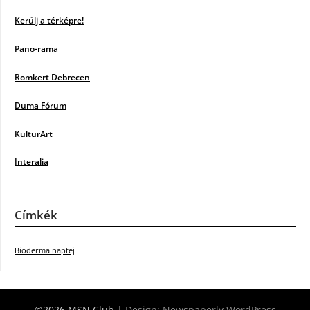
Kerülj a térképre!
Pano-rama
Romkert Debrecen
Duma Fórum
KulturArt
Interalia
Címkék
Bioderma naptej
©2026 MSN Club
| Design:
Newspaperly WordPress