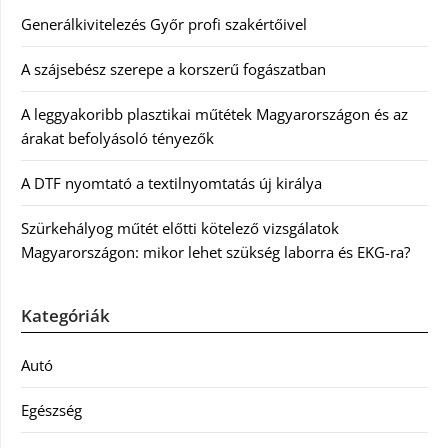
Generálkivitelezés Győr profi szakértőivel
A szájsebész szerepe a korszerű fogászatban
A leggyakoribb plasztikai műtétek Magyarországon és az
árakat befolyásoló tényezők
A DTF nyomtató a textilnyomtatás új királya
Szürkehályog műtét előtti kötelező vizsgálatok
Magyarországon: mikor lehet szükség laborra és EKG-ra?
Kategóriák
Autó
Egészség