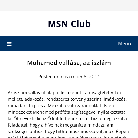
Skip
to
content
MSN Club
Menu
Mohamed vallása, az iszlám
Posted on november 8, 2014
Az iszlám vallás öt alappillérre épül: tanúságtétel Allah
mellett, adakozás, rendszeres törvény szerinti imádkozás,
ramadáni böjt és a Mekkába való zarándoklat. Isten
mindezeket
Mohamed próféta segítségével nyilatkoztatta
ki. Őt nevezte ki az Ő küldöttjének, és őt bízta meg azzal a
feladattal, hogy a híveinek megtanítsa mindazt, ami
szükséges ahhoz, hogy hithű muszlimokká váljanak. Éppen
ezért Mohamed a muszlimok szemében nagy tiszteletnek