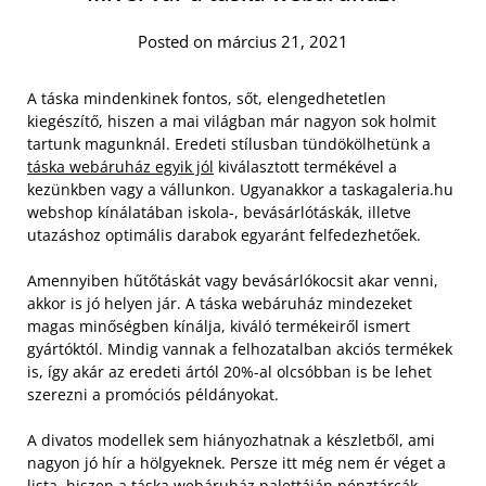
Posted on március 21, 2021
A táska mindenkinek fontos, sőt, elengedhetetlen
kiegészítő, hiszen a mai világban már nagyon sok holmit
tartunk magunknál. Eredeti stílusban tündökölhetünk a
táska webáruház egyik jól
kiválasztott termékével a
kezünkben vagy a vállunkon. Ugyanakkor a taskagaleria.hu
webshop kínálatában iskola-, bevásárlótáskák, illetve
utazáshoz optimális darabok egyaránt felfedezhetőek.
Amennyiben hűtőtáskát vagy bevásárlókocsit akar venni,
akkor is jó helyen jár. A táska webáruház mindezeket
magas minőségben kínálja, kiváló termékeiről ismert
gyártóktól. Mindig vannak a felhozatalban akciós termékek
is, így akár az eredeti ártól 20%-al olcsóbban is be lehet
szerezni a promóciós példányokat.
A divatos modellek sem hiányozhatnak a készletből, ami
nagyon jó hír a hölgyeknek. Persze itt még nem ér véget a
lista, hiszen a táska webáruház palettáján pénztárcák,