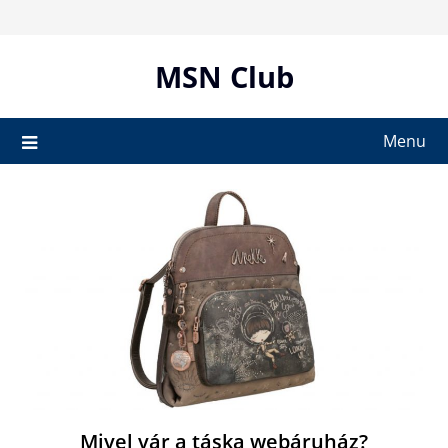
Skip
to
content
MSN Club
Menu
Mivel vár a táska webáruház?