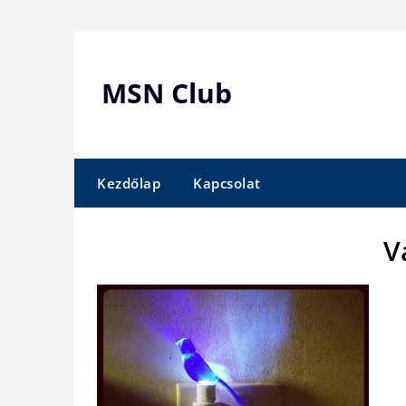
Skip
to
content
MSN Club
Kezdőlap
Kapcsolat
V