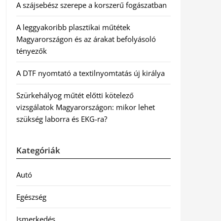
A szájsebész szerepe a korszerű fogászatban
A leggyakoribb plasztikai műtétek
Magyarországon és az árakat befolyásoló
tényezők
A DTF nyomtató a textilnyomtatás új királya
Szürkehályog műtét előtti kötelező
vizsgálatok Magyarországon: mikor lehet
szükség laborra és EKG-ra?
Kategóriák
Autó
Egészség
Ismerkedés