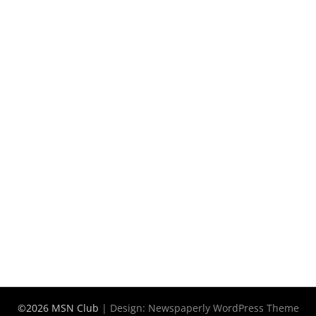
©2026 MSN Club
| Design:
Newspaperly WordPress Theme