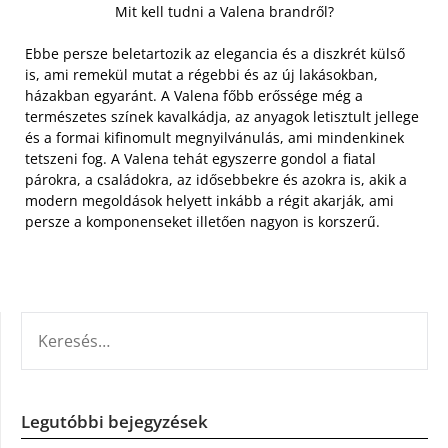
Mit kell tudni a Valena brandről?
Ebbe persze beletartozik az elegancia és a diszkrét külső
is, ami remekül mutat a régebbi és az új lakásokban,
házakban egyaránt. A Valena főbb erőssége még a
természetes színek kavalkádja, az anyagok letisztult jellege
és a formai kifinomult megnyilvánulás, ami mindenkinek
tetszeni fog. A Valena tehát egyszerre gondol a fiatal
párokra, a családokra, az idősebbekre és azokra is, akik a
modern megoldások helyett inkább a régit akarják, ami
persze a komponenseket illetően nagyon is korszerű.
KERESÉS:
Legutóbbi bejegyzések