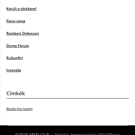
Kerülj a térképre!
Pano-rama
Romkert Debrecen
Duma Fórum
KulturArt
Interalia
Címkék
Bioderma naptej
©2026 MSN Club
| Design:
Newspaperly WordPress