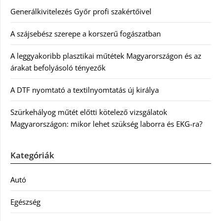
Generálkivitelezés Győr profi szakértőivel
A szájsebész szerepe a korszerű fogászatban
A leggyakoribb plasztikai műtétek Magyarországon és az
árakat befolyásoló tényezők
A DTF nyomtató a textilnyomtatás új királya
Szürkehályog műtét előtti kötelező vizsgálatok
Magyarországon: mikor lehet szükség laborra és EKG-ra?
Kategóriák
Autó
Egészség