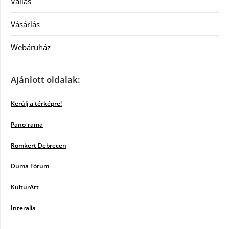
Vallás
Vásárlás
Webáruház
Ajánlott oldalak:
Kerülj a térképre!
Pano-rama
Romkert Debrecen
Duma Fórum
KulturArt
Interalia