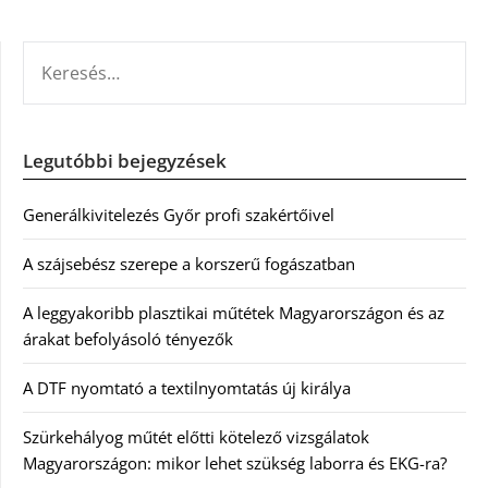
KERESÉS:
Legutóbbi bejegyzések
Generálkivitelezés Győr profi szakértőivel
A szájsebész szerepe a korszerű fogászatban
A leggyakoribb plasztikai műtétek Magyarországon és az
árakat befolyásoló tényezők
A DTF nyomtató a textilnyomtatás új királya
Szürkehályog műtét előtti kötelező vizsgálatok
Magyarországon: mikor lehet szükség laborra és EKG-ra?