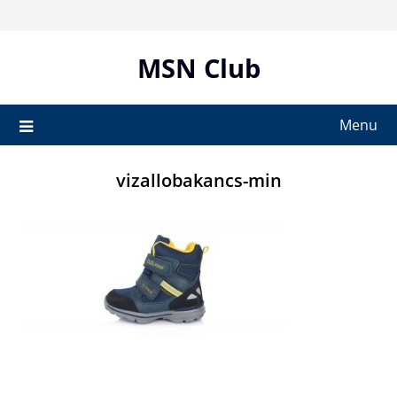
Skip
to
content
MSN Club
Menu
vizallobakancs-min