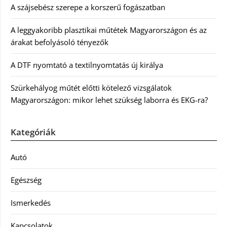
A szájsebész szerepe a korszerű fogászatban
A leggyakoribb plasztikai műtétek Magyarországon és az
árakat befolyásoló tényezők
A DTF nyomtató a textilnyomtatás új királya
Szürkehályog műtét előtti kötelező vizsgálatok
Magyarországon: mikor lehet szükség laborra és EKG-ra?
Kategóriák
Autó
Egészség
Ismerkedés
Kapcsolatok