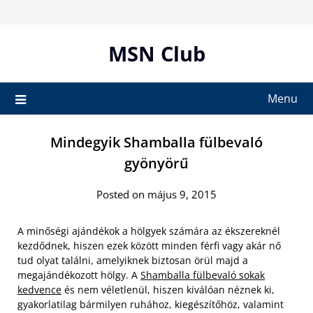
Skip
to
content
MSN Club
Menu
Mindegyik Shamballa fülbevaló
gyönyörű
Posted on május 9, 2015
A minőségi ajándékok a hölgyek számára az ékszereknél
kezdődnek, hiszen ezek között minden férfi vagy akár nő
tud olyat találni, amelyiknek biztosan örül majd a
megajándékozott hölgy. A
Shamballa fülbevaló sokak
kedvence
és nem véletlenül, hiszen kiválóan néznek ki,
gyakorlatilag bármilyen ruhához, kiegészítőhöz, valamint