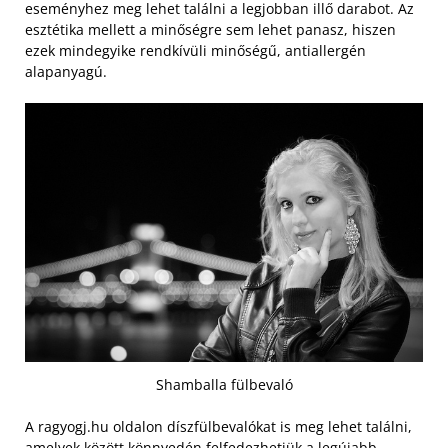
eseményhez meg lehet találni a legjobban illő darabot. Az
esztétika mellett a minőségre sem lehet panasz, hiszen
ezek mindegyike rendkívüli minőségű, antiallergén
alapanyagú.
Shamballa fülbevaló
A ragyogj.hu oldalon díszfülbevalókat is meg lehet találni,
amelyek között könnyedén felfedezhetjük a legújabb