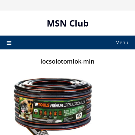
Skip
to
content
MSN Club
Menu
locsolotomlok-min