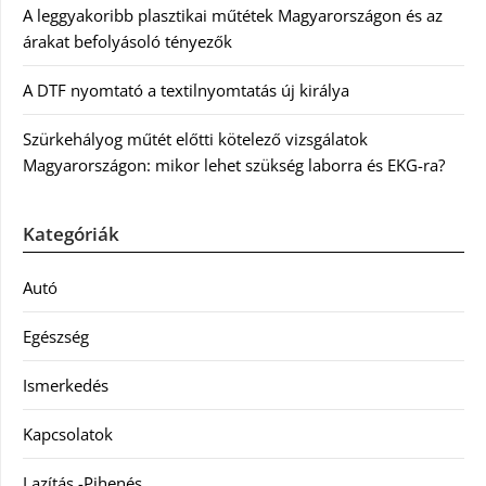
A leggyakoribb plasztikai műtétek Magyarországon és az
árakat befolyásoló tényezők
A DTF nyomtató a textilnyomtatás új királya
Szürkehályog műtét előtti kötelező vizsgálatok
Magyarországon: mikor lehet szükség laborra és EKG-ra?
Kategóriák
Autó
Egészség
Ismerkedés
Kapcsolatok
Lazítás -Pihenés