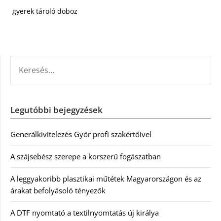
gyerek tároló doboz
KERESÉS:
Legutóbbi bejegyzések
Generálkivitelezés Győr profi szakértőivel
A szájsebész szerepe a korszerű fogászatban
A leggyakoribb plasztikai műtétek Magyarországon és az
árakat befolyásoló tényezők
A DTF nyomtató a textilnyomtatás új királya