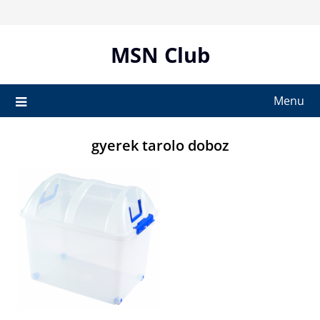
Skip
to
content
MSN Club
Menu
gyerek tarolo doboz