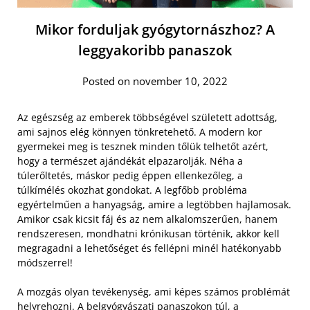
Mikor forduljak gyógytornászhoz? A
leggyakoribb panaszok
Posted on november 10, 2022
Az egészség az emberek többségével született adottság,
ami sajnos elég könnyen tönkretehető. A modern kor
gyermekei meg is tesznek minden tőlük telhetőt azért,
hogy a természet ajándékát elpazarolják. Néha a
túlerőltetés, máskor pedig éppen ellenkezőleg, a
túlkímélés okozhat gondokat. A legfőbb probléma
egyértelműen a hanyagság, amire a legtöbben hajlamosak.
Amikor csak kicsit fáj és az nem alkalomszerűen, hanem
rendszeresen, mondhatni krónikusan történik, akkor kell
megragadni a lehetőséget és fellépni minél hatékonyabb
módszerrel!
A mozgás olyan tevékenység, ami képes számos problémát
helyrehozni. A belgyógyászati panaszokon túl, a