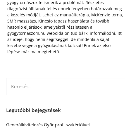
gyógytornászok felismerik a problémát. Részletes
diagnózist állítanak fel és ennek fényében határozzák meg
a kezelés módját. Lehet ez manuálterápia, McKenzie torna,
SMR masszázs, Kinesio tapasz használata és további
hasonló eljárások, amelyekről részletesen a
gyogytornaszom.hu weboldalon tud bárki informálódni. Itt
az ideje, hogy némi segítséggel, de mindenki a saját
kezébe vegye a gyógyulásának kulcsát! Ennek az első
lépése már ma megtehető.
KERESÉS:
Legutóbbi bejegyzések
Generálkivitelezés Győr profi szakértőivel