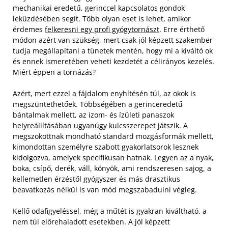
mechanikai eredetű, gerinccel kapcsolatos gondok
leküzdésében segít. Több olyan eset is lehet, amikor
érdemes
felkeresni egy profi gyógytornászt
. Erre érthető
módon azért van szükség, mert csak jól képzett szakember
tudja megállapítani a tünetek mentén, hogy mi a kiváltó ok
és ennek ismeretében veheti kezdetét a célirányos kezelés.
Miért éppen a tornázás?
Azért, mert ezzel a fájdalom enyhítésén túl, az okok is
megszüntethetőek. Többségében a gerinceredetű
bántalmak mellett, az izom- és ízületi panaszok
helyreállításában ugyanúgy kulcsszerepet játszik. A
megszokottnak mondható standard mozgásformák mellett,
kimondottan személyre szabott gyakorlatsorok lesznek
kidolgozva, amelyek specifikusan hatnak. Legyen az a nyak,
boka, csípő, derék, váll, könyök, ami rendszeresen sajog, a
kellemetlen érzéstől gyógyszer és más drasztikus
beavatkozás nélkül is van mód megszabadulni végleg.
Kellő odafigyeléssel, még a műtét is gyakran kiváltható, a
nem túl előrehaladott esetekben. A jól képzett