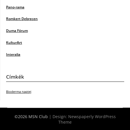
Pano-rama
Romkert Debrecen
Duma Fórum
KulturArt
Interalia
Címkék
Bioderma naptej
©2026 MSN Club
| Design:
Newspaperly WordPress
Theme