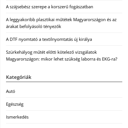
A szájsebész szerepe a korszerű fogászatban
A leggyakoribb plasztikai műtétek Magyarországon és az
árakat befolyásoló tényezők
A DTF nyomtató a textilnyomtatás új királya
Szürkehályog műtét előtti kötelező vizsgálatok
Magyarországon: mikor lehet szükség laborra és EKG-ra?
Kategóriák
Autó
Egészség
Ismerkedés