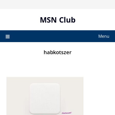
Skip
to
content
MSN Club
Menu
habkotszer