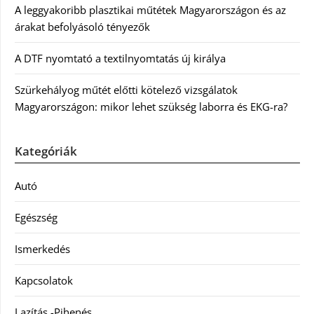
A leggyakoribb plasztikai műtétek Magyarországon és az
árakat befolyásoló tényezők
A DTF nyomtató a textilnyomtatás új királya
Szürkehályog műtét előtti kötelező vizsgálatok
Magyarországon: mikor lehet szükség laborra és EKG-ra?
Kategóriák
Autó
Egészség
Ismerkedés
Kapcsolatok
Lazítás -Pihenés