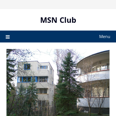
Skip
to
content
MSN Club
Menu