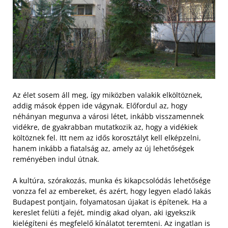
Az élet sosem áll meg, így miközben valakik elköltöznek,
addig mások éppen ide vágynak. Előfordul az, hogy
néhányan megunva a városi létet, inkább visszamennek
vidékre, de gyakrabban mutatkozik az, hogy a vidékiek
költöznek fel. Itt nem az idős korosztályt kell elképzelni,
hanem inkább a fiatalság az, amely az új lehetőségek
reményében indul útnak.
A kultúra, szórakozás, munka és kikapcsolódás lehetősége
vonzza fel az embereket, és azért, hogy legyen eladó lakás
Budapest pontjain, folyamatosan újakat is építenek. Ha a
kereslet felüti a fejét, mindig akad olyan, aki igyekszik
kielégíteni és megfelelő kínálatot teremteni. Az ingatlan is