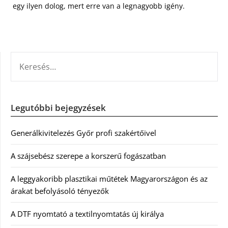
egy ilyen dolog, mert erre van a legnagyobb igény.
KERESÉS:
Legutóbbi bejegyzések
Generálkivitelezés Győr profi szakértőivel
A szájsebész szerepe a korszerű fogászatban
A leggyakoribb plasztikai műtétek Magyarországon és az
árakat befolyásoló tényezők
A DTF nyomtató a textilnyomtatás új királya